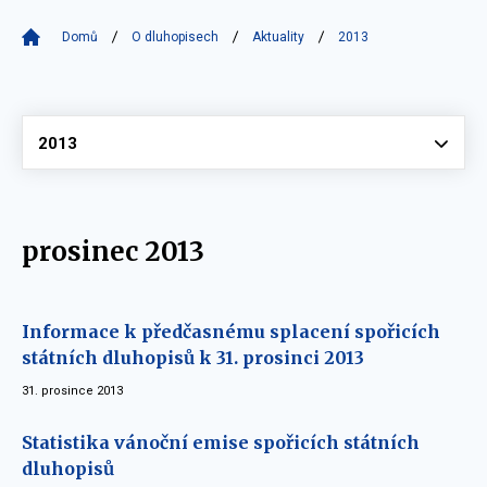
Domů
O dluhopisech
Aktuality
2013
Vyberte
2013
prosinec 2013
Informace k předčasnému splacení spořicích
státních dluhopisů k 31. prosinci 2013
31. prosince 2013
Statistika vánoční emise spořicích státních
dluhopisů