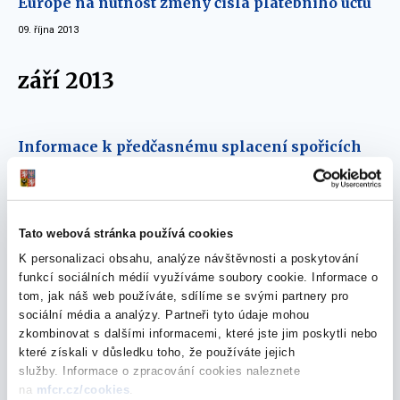
Europe na nutnost změny čísla platebního účtu
09. října 2013
září 2013
Informace k předčasnému splacení spořicích
státních dluhopisů k 30. září 2013
30. září 2013
Tato webová stránka používá cookies
Rozhovor s Janem Gregorem o podzimní emisi
Spořicích státních dluhopisů - dne 29.8.2013 v
K personalizaci obsahu, analýze návštěvnosti a poskytování
funkcí sociálních médií využíváme soubory cookie. Informace o
ČT 24
tom, jak náš web používáte, sdílíme se svými partnery pro
03. září 2013
sociální média a analýzy. Partneři tyto údaje mohou
zkombinovat s dalšími informacemi, které jste jim poskytli nebo
které získali v důsledku toho, že používáte jejich
červenec 2013
služby. Informace o zpracování cookies naleznete
na
mfcr.cz/cookies
.