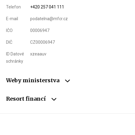
Telefon
+420 257 041 111
E-mail
podatelna@mfcr.cz
IČO
00006947
DIČ
CZ00006947
ID Datové
xzeaauv
schránky
Weby ministerstva
Resort financí