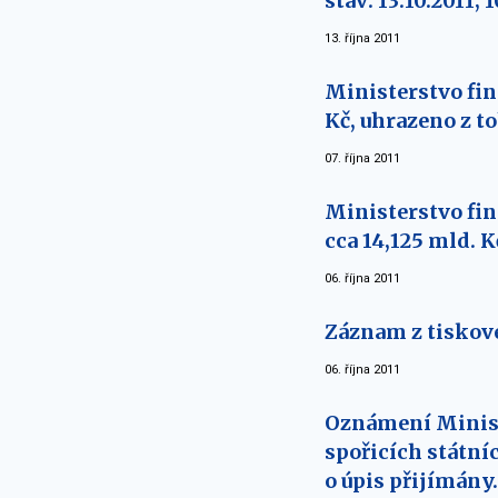
stav: 13.10.2011; 
13. října 2011
Ministerstvo fin
Kč, uhrazeno z to
07. října 2011
Ministerstvo fin
cca 14,125 mld. K
06. října 2011
Záznam z tiskové
06. října 2011
Oznámení Minist
spořicích státníc
o úpis přijímány.