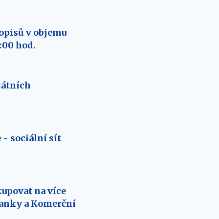
hopisů v objemu
4:00 hod.
tátních
- sociální sít
kupovat na více
banky a Komerční