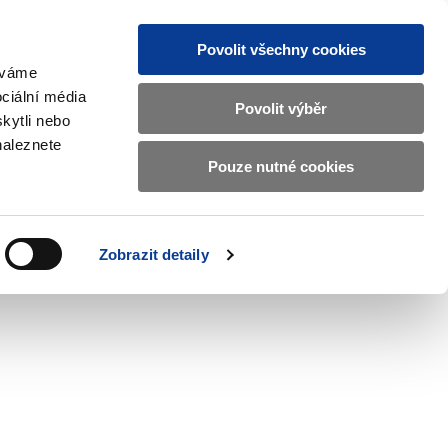
Povolit všechny cookies
žíváme
MAJETKOVÝ ÚČET
Vyhledat
ciální média
Povolit výběr
kytli nebo
naleznete
Pouze nutné cookies
pisy a oznámení
Kontakty
Zobrazit
submenu
Předpisy
a
Zobrazit detaily
oznámení