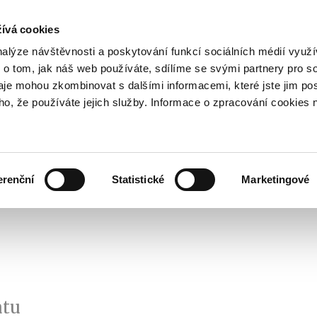
ívá cookies
pisy
nalýze návštěvnosti a poskytování funkcí sociálních médií vyu
yhodnost
 o tom, jak náš web používáte, sdílíme se svými partnery pro so
Pohybujte
daje mohou zkombinovat s dalšími informacemi, které jste jim pos
oho, že používáte jejich služby. Informace o zpracování cookies 
šipkami
nahoru
ovat
Užitečné
Před
a
Zobrazit
Zobrazit
submenu
submenu
dolů
Jak
Užitečné
investovat
erenční
Statistické
Marketingové
pro
výběr
našeptaných
položek
atu