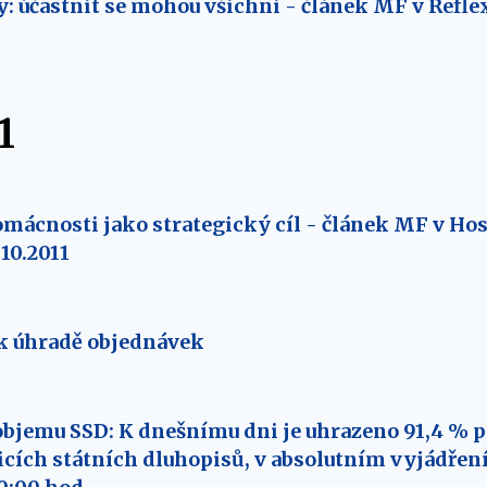
y: účastnit se mohou všichni - článek MF v Reflex
1
omácnosti jako strategický cíl - článek MF v H
10.2011
k úhradě objednávek
objemu SSD: K dnešnímu dni je uhrazeno 91,4 % 
cích státních dluhopisů, v absolutním vyjádření 