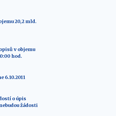
bjemu 20,2 mld.
hopisů v objemu
10:00 hod.
e 6.10.2011
ostí o úpis
ž nebudou žádosti