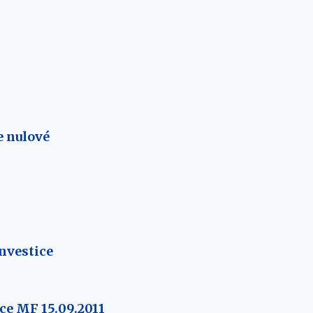
e nulové
nvestice
ce MF 15.09.2011