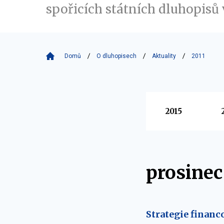
spořicích státních dluhopisů v
Domů
O dluhopisech
Aktuality
2011
Vyberte
2015
prosinec
Strategie financo