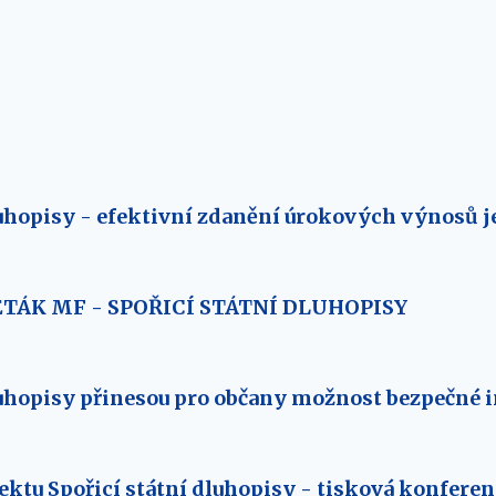
luhopisy - efektivní zdanění úrokových výnosů j
TÁK MF - SPOŘICÍ STÁTNÍ DLUHOPISY
luhopisy přinesou pro občany možnost bezpečné i
ektu Spořicí státní dluhopisy - tisková konferen