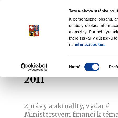
Tato webová stránka použ
Spořicí státní dluho
K personalizaci obsahu, a
Stabilita, Spolehlivost, Důvěr
soubory cookie. Informace
a analýzy. Partneři tyto ú
které získali v důsledku t
na
mfcr.cz/cookies
.
O dluhopisech
Jak invest
Zobrazit
submenu
O
Výběr
dluhopisech
Nutné
Pref
souhlasu
2011
Zprávy a aktuality, vydané
Ministerstvem financí k tém