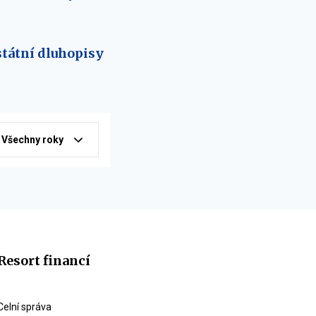
státní dluhopisy
Všechny roky
Resort financí
Celní správa