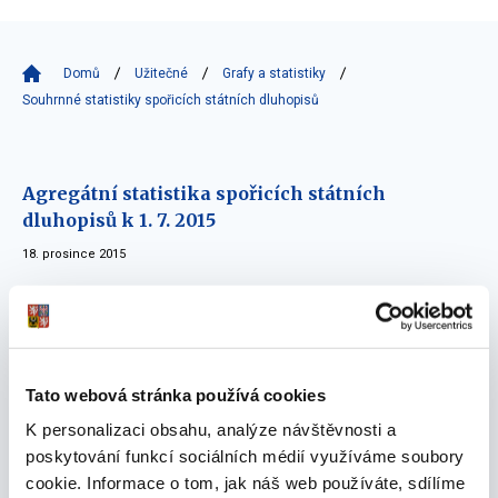
Domů
Užitečné
Grafy a statistiky
Souhrnné statistiky spořicích státních dluhopisů
Agregátní statistika spořicích státních
dluhopisů k 1. 7. 2015
18. prosince 2015
Agregátní statistika spořicích státních
dluhopisů k 1. 1. 2015
01. dubna 2015
Tato webová stránka používá cookies
Agregátní statistika spořicích státních
K personalizaci obsahu, analýze návštěvnosti a
dluhopisů k 1. 7. 2014
poskytování funkcí sociálních médií využíváme soubory
cookie. Informace o tom, jak náš web používáte, sdílíme
01. srpna 2014