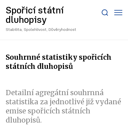
Spořicí státní
Zobrazit/skrýt
dluhopisy
search
bar
Stabilita, Spolehlivost, Důvěryhodnost
Souhrnné statistiky spořicích
státních dluhopisů
Detailní agregátní souhrnná
statistika za jednotlivé již vydané
emise spořicích státních
dluhopisů.