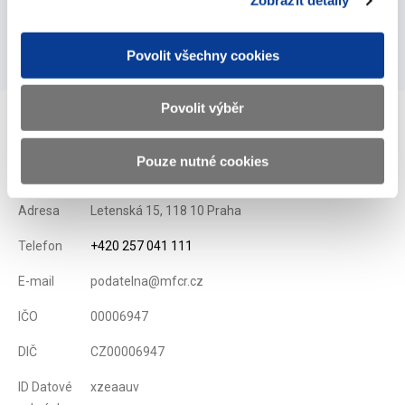
Zobrazit detaily
neziskových institucí - k 31.12.2011
24. ledna 2012
Povolit všechny cookies
Povolit výběr
Ministerstvo financí ČR
Pouze nutné cookies
Adresa
Letenská 15, 118 10 Praha
Telefon
+420 257 041 111
E-mail
podatelna@mfcr.cz
IČO
00006947
DIČ
CZ00006947
ID Datové
xzeaauv