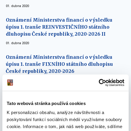
01. dubna 2020
Oznámení Ministerstva financí o výsledku
úpisu 1. tranše REINVESTIČNÍHO státního
dluhopisu České republiky, 2020-2026 II
01. dubna 2020
Oznámení Ministerstva financí o výsledku
úpisu 1. tranše FIXNÍHO státního dluhopisu
České republiky, 2020-2026
02. ledna 2020
Oznámení Ministerstva financí o výsledku
úpisu 1. tranše PROTI-INFLAČNÍHO státního
Tato webová stránka používá cookies
dluhopisu České republiky, 2020-2026
K personalizaci obsahu, analýze návštěvnosti a
02. ledna 2020
poskytování funkcí sociálních médií využíváme soubory
cookie. Informace o tom, jak náš web používáte, sdílíme
Oznámení Ministerstva financí o výsledku