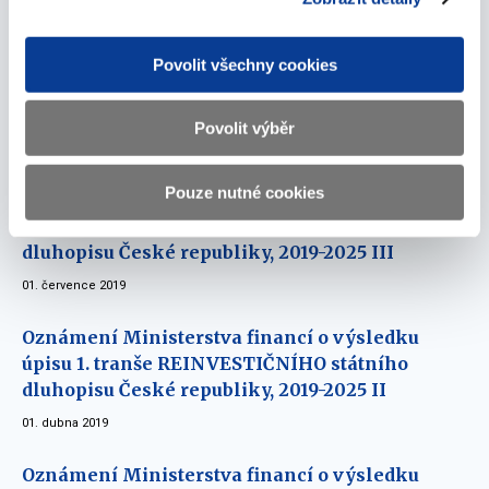
01. října 2019
Oznámení Ministerstva financí o výsledku
Povolit všechny cookies
úpisu 1. tranše Proti-inflačního státního
dluhopisu České republiky, 2019-2025
Povolit výběr
01. července 2019
Pouze nutné cookies
Oznámení Ministerstva financí o výsledku
úpisu 1. tranše Reinvestičního státního
dluhopisu České republiky, 2019-2025 III
01. července 2019
Oznámení Ministerstva financí o výsledku
úpisu 1. tranše REINVESTIČNÍHO státního
dluhopisu České republiky, 2019-2025 II
01. dubna 2019
Oznámení Ministerstva financí o výsledku