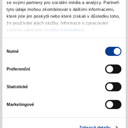
se svými partnery pro sociální média a analýzy. Partneři
úpisu 1. tranše REINVESTIČNÍHO státního
tyto údaje mohou zkombinovat s dalšími informacemi,
dluhopisu České republiky, 2020-2026
které jste jim poskytli nebo které získali v důsledku toho,
02. ledna 2020
že používáte jejich služby. Informace o zpracování
cookies naleznete na
mfcr.cz/cookies
.
Oznámení Ministerstva financí o výsledku
úpisu 1. tranše FIXNÍHO státního dluhopisu
Výběr
České republiky, 2019-2025
Nutné
souhlasu
01. října 2019
Preferenční
Oznámení Ministerstva financí o výsledku
úpisu 1. tranše PROTI-INFLAČNÍHO státního
dluhopisu České republiky, 2019-2025 II
Statistické
01. října 2019
Marketingové
Oznámení Ministerstva financí o výsledku
úpisu 1. tranše REINVESTIČNÍHO státního
dluhopisu České republiky, 2019-2025 IV
Zobrazit detaily