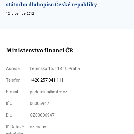
státního dluhopisu České republiky
12. prosince 2012
Ministerstvo financí ČR
Adresa
Letenská 15, 118 10 Praha
Telefon
+420 257 041 111
E-mail
podatelna@mfcr.cz
IČO
00006947
DIČ
CZ00006947
ID Datové
xzeaauv