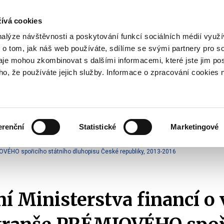
ívá cookies
pisy
nalýze návštěvnosti a poskytování funkcí sociálních médií vyu
yhodnost
 o tom, jak náš web používáte, sdílíme se svými partnery pro so
Pohybujte
daje mohou zkombinovat s dalšími informacemi, které jste jim pos
oho, že používáte jejich služby. Informace o zpracování cookies 
šipkami
nahoru
ovat
Užitečné
Před
a
Zobrazit
Zobrazit
submenu
submenu
dolů
Jak
Užitečné
investovat
erenční
Statistické
Marketingové
pro
 o výsledku úpisu
výběr
IOVÉHO spořicího státního dluhopisu České republiky, 2013-2016
našeptaných
položek
 Ministerstva financí o