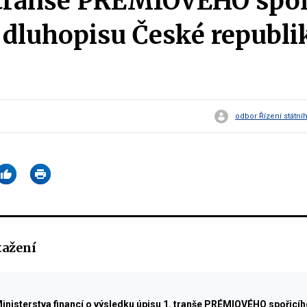
 tranše PRÉMIOVÉHO spoř
 dluhopisu České republik
odbor Řízení státní
tažení
nisterstva financí o výsledku úpisu 1. tranše PRÉMIOVÉHO spořicíh