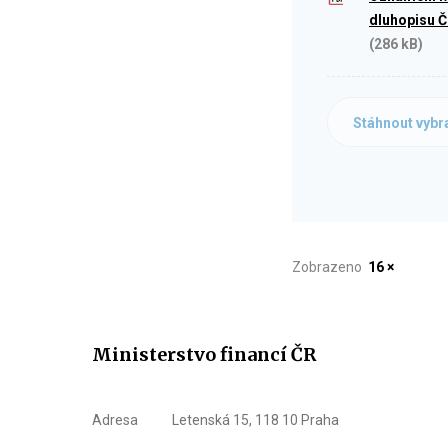
dluhopisu Č
(286 kB)
Stáhnout vybr
Zobrazeno
16 ×
Ministerstvo financí ČR
Adresa
Letenská 15, 118 10 Praha