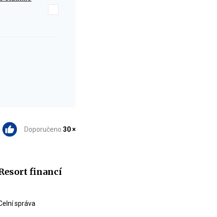
Doporučeno
30 ×
Resort financí
Celní správa