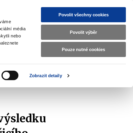
Povolit všechny cookies
žíváme
MAJETKOVÝ ÚČET
Vyhledat
ciální média
Povolit výběr
kytli nebo
naleznete
Pouze nutné cookies
pisy a oznámení
Kontakty
Zobrazit
submenu
Předpisy
a
Zobrazit detaily
oznámení
 výsledku