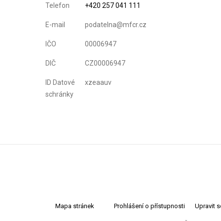
Telefon
+420 257 041 111
E-mail
podatelna@mfcr.cz
IČO
00006947
DIČ
CZ00006947
ID Datové
xzeaauv
schránky
Mapa stránek
Prohlášení o přístupnosti
Upravit 