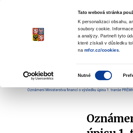
Tato webová stránka použ
Spořicí státní dluho
K personalizaci obsahu, a
Stabilita, Spolehlivost, Důvěr
soubory cookie. Informace
a analýzy. Partneři tyto ú
které získali v důsledku t
na
mfcr.cz/cookies
.
O dluhopisech
Jak invest
Zobrazit
submenu
O
Výběr
dluhopisech
Nutné
Pref
souhlasu
Domů
O dluhopisech
Oznámení
Oznámení
Oznámení Ministerstva financí o výsledku úpisu 1. tranše PRÉM
Oznámení