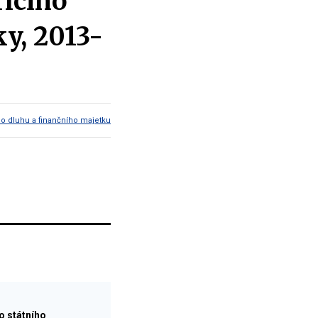
icího
y, 2013-
ho dluhu a finančního majetku
o státního