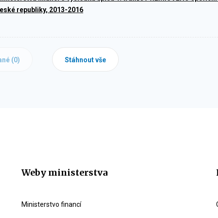
eské republiky, 2013-2016
ané (
0
)
Stáhnout vše
Weby ministerstva
Ministerstvo financí