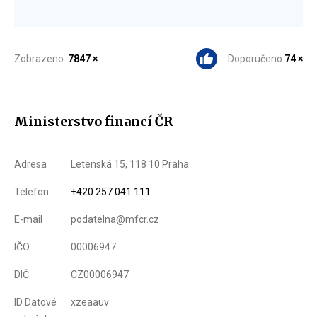
Zobrazeno
7847 ×
Doporučeno
74 ×
Ministerstvo financí ČR
Adresa
Letenská 15, 118 10 Praha
Telefon
+420 257 041 111
E-mail
podatelna@mfcr.cz
IČO
00006947
DIČ
CZ00006947
ID Datové
xzeaauv