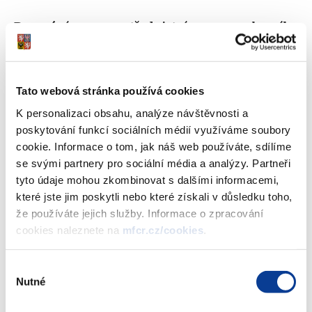
Darování prostřednictvím smluvního
distributora
Za účelem provedení darování je nutné osobně navštívit jednu z
vybraných poboček smluvních distributorů, které poskytují služby
Tato webová stránka používá cookies
související se státními dluhopisy pro občany. Zde je nutné vyplnit
K personalizaci obsahu, analýze návštěvnosti a
Žádost o provedení darování. Za každou podanou žádost zaplatí
poskytování funkcí sociálních médií využíváme soubory
dárce 250 Kč.
cookie. Informace o tom, jak náš web používáte, sdílíme
se svými partnery pro sociální média a analýzy. Partneři
Existují dvě varianty předání:
tyto údaje mohou zkombinovat s dalšími informacemi,
které jste jim poskytli nebo které získali v důsledku toho,
Jednodušší varianta
(dárce a obdarovaný se k
že používáte jejich služby. Informace o zpracování
distributorovi
dostaví společně
)
cookies naleznete na
mfcr.cz/cookies
.
Dárce i obdarovaný se k distributorovi dostaví
společně. S distributorem vyplní Žádost o provedení
darování.
Výběr
Nutné
souhlasu
Složitější varianta s překvapením pro obdarovaného