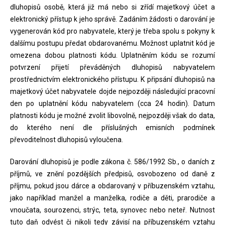
dluhopisů osobě, která již má nebo si zřídí majetkový účet a
elektronický přístup k jeho správě. Zadáním žádosti o darování je
vygenerován kód pro nabyvatele, který je třeba spolu s pokyny k
dalšímu postupu předat obdarovanému. Možnost uplatnit kód je
omezena dobou platnosti kódu. Uplatněním kódu se rozumí
potvrzení přijetí převáděných dluhopisů nabyvatelem
prostřednictvím elektronického přístupu. K připsání dluhopisů na
majetkový účet nabyvatele dojde nejpozději následující pracovní
den po uplatnění kódu nabyvatelem (cca 24 hodin). Datum
platnosti kódu je možné zvolit libovolně, nejpozději však do data,
do kterého není dle příslušných emisních podmínek
převoditelnost dluhopisů vyloučena.
Darování dluhopisů je podle zákona č. 586/1992 Sb., o daních z
příjmů, ve znění pozdějších předpisů, osvobozeno od daně z
příjmu, pokud jsou dárce a obdarovaný v příbuzenském vztahu,
jako například manžel a manželka, rodiče a děti, prarodiče a
vnoučata, sourozenci, strýc, teta, synovec nebo neteř. Nutnost
tuto daň odvést či nikoli tedy závisí na příbuzenském vztahu