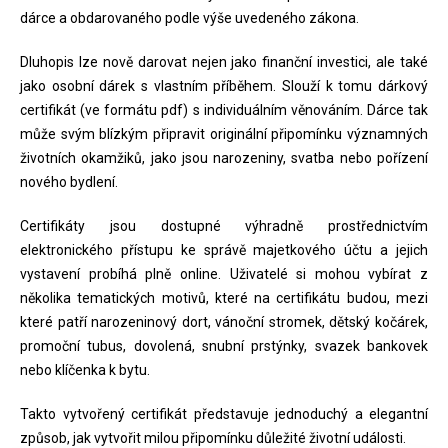
dárce a obdarovaného podle výše uvedeného zákona.
Dluhopis lze nově darovat nejen jako finanční investici, ale také
jako osobní dárek s vlastním příběhem. Slouží k tomu dárkový
certifikát (ve formátu pdf) s individuálním věnováním. Dárce tak
může svým blízkým připravit originální připomínku významných
životních okamžiků, jako jsou narozeniny, svatba nebo pořízení
nového bydlení.
Certifikáty jsou dostupné výhradně prostřednictvím
elektronického přístupu ke správě majetkového účtu a jejich
vystavení probíhá plně online. Uživatelé si mohou vybírat z
několika tematických motivů, které na certifikátu budou, mezi
které patří narozeninový dort, vánoční stromek, dětský kočárek,
promoční tubus, dovolená, snubní prstýnky, svazek bankovek
nebo klíčenka k bytu.
Takto vytvořený certifikát představuje jednoduchý a elegantní
způsob, jak vytvořit milou připomínku důležité životní události.