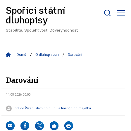
Spořicí státní
Zobrazit/skrýt
dluhopisy
search
bar
Stabilita, Spolehlivost, Důvěryhodnost
Domů
O dluhopisech
Darování
Darování
14.05.2026 00:00
odbor Řízení státního dluhu a finančního majetku