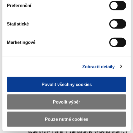
Preferenční
(dárce a obdarovaný se k distributorovi
dostaví jednotlivě
)
Dárce se dostaví k distributorovi bez obdarovaného a
vyplní Žádost o provedení darování, kterou si s sebou
Statistické
odnese domů.
V tomto případě je nutné, aby si dárce zjistil základní
Marketingové
informace o obdarovaném (jméno, příjmení, rodné
číslo, adresu trvalého bydliště). Bez těchto údajů
nelze provést darování státních dluhopisů, aniž by
obdarovaný byl přítomen.
Zobrazit detaily
Dárce předá obdarovanému předvyplněnou Žádost o
provedení darování.
Povolit všechny cookies
Obdarovaný se do předem stanoveného termínu
dostaví s Žádostí o provedení darování na pobočku
Povolit výběr
distributora. Zde vyplní obdarovaný spolu s
bankovním poradcem druhou část Žádosti o
provedení darování, poté dojde k převedení státních
Pouze nutné cookies
dluhopisů na majetkový účet obdarovaného. Pokud
obdarovaný nemá v samostatné evidenci státních