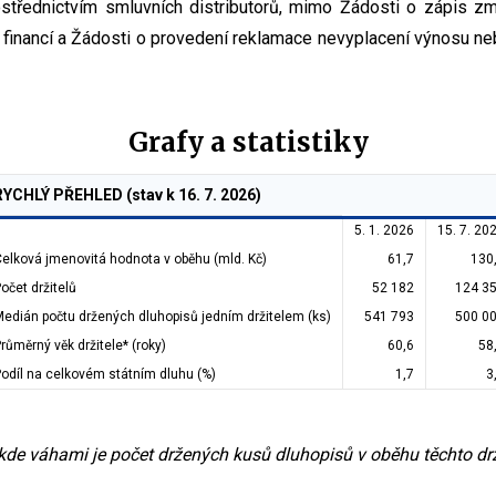
třednictvím smluvních distributorů, mimo Žádosti o zápis zm
financí a Žádosti o provedení reklamace nevyplacení výnosu ne
Grafy a statistiky
RYCHLÝ PŘEHLED (stav k 16. 7. 2026)
5. 1. 2026
15. 7. 20
elková jmenovitá hodnota v oběhu (mld. Kč)
61,7
130
očet držitelů
52 182
124 3
edián počtu držených dluhopisů jedním držitelem (ks)
541 793
500 0
růměrný věk držitele* (roky)
60,6
58
odíl na celkovém státním dluhu (%)
1,7
3
de váhami je počet držených kusů dluhopisů v oběhu těchto drž