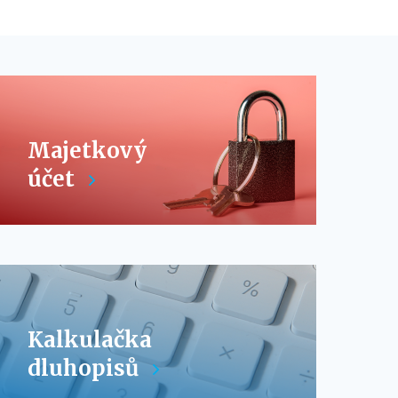
Majetkový
účet
Kalkulačka
dluhopisů