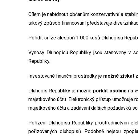
Cílem je nabídnout občanům konzervativní a stabil
takový způsob financování představuje diverzifikaci ri
Pořídit si lze alespoň 1 000 kusů Dluhopisu Repub
Výnosy Dluhopisu Republiky jsou stanoveny v sou
Republiky.
Investované finanční prostředky je
možné získat 
Dluhopis Republiky je možné
pořídit
osobně
na v
majetkového účtu. Elektronický přístup umožňuje r
majetkového účtu a zadávání dalších požadavků souv
Pořízení Dluhopisu Republiky prostřednictvím el
pořizovaných dluhopisů. Podobně nejsou zpopla