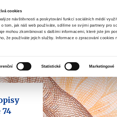
ívá cookies
pisy
nalýze návštěvnosti a poskytování funkcí sociálních médií vyu
yhodnost
 o tom, jak náš web používáte, sdílíme se svými partnery pro so
Pohybujte
daje mohou zkombinovat s dalšími informacemi, které jste jim pos
oho, že používáte jejich služby. Informace o zpracování cookies 
šipkami
nahoru
ovat
Užitečné
Před
a
Zobrazit
Zobrazit
submenu
submenu
dolů
Jak
Užitečné
investovat
erenční
Statistické
Marketingové
pro
výběr
našeptaných
položek
opisy
 74