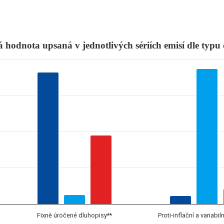
jednotlivých sériích emisí dle typu
 hodnota upsaná v jednotlivých sériích emisí dle typu
e kuponové, prémiové, reinvestiční a fixní státní dluhopisy
nges from 0 to 74525078075.
Fixně úročené dluhopisy**
Proti-inflační a variabi