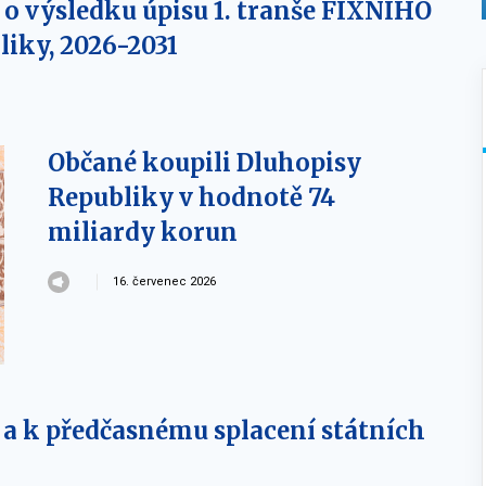
o výsledku úpisu 1. tranše FIXNÍHO
liky, 2026-2031
Občané koupili Dluhopisy
Republiky v hodnotě 74
miliardy korun
16. červenec 2026
 a k předčasnému splacení státních