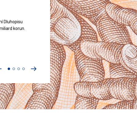
ní Dluhopisu
miliard korun.
řejít
Přejít
na
na
předchozí
následující