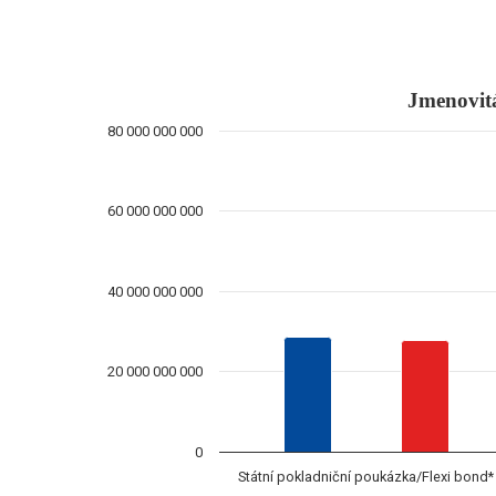
Jmenovitá hodnota upsaná v 
Jmenovitá
80 000 000 000
Bar chart with 3 data series.
*zahrnuje i diskontované státní dluhopisy **zahrnuj
The chart has 1 X axis displaying categories.
60 000 000 000
The chart has 1 Y axis displaying values. Data ra
40 000 000 000
20 000 000 000
0
Státní pokladniční poukázka/Flexi bond*