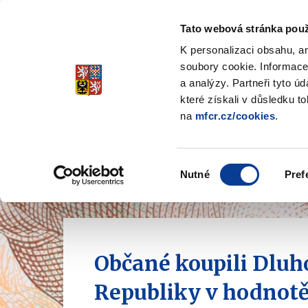
Tato webová stránka použ
Spořicí státní dluho
K personalizaci obsahu, a
Stabilita, Spolehlivost, Důvěr
soubory cookie. Informace
a analýzy. Partneři tyto ú
které získali v důsledku t
na
mfcr.cz/cookies
.
O dluhopisech
Jak invest
Zobrazit
submenu
O
Nejnovější
Výběr
Úvodní
dluhopisech
Nutné
Pref
souhlasu
zprávy
stránka
Občané koupili Dluh
Republiky v hodnotě