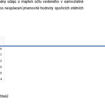
ěny údajů o majiteli účtu vedeného v samostatné
bo nesplacení jmenovité hodnoty spořicích státních
26
,7
52
00
,5
,4
itelů