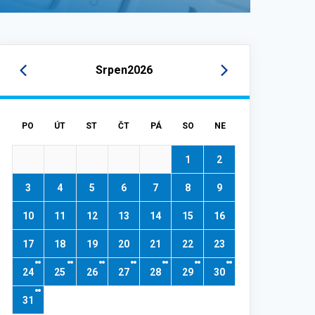
Srpen
2026
PO
ÚT
ST
ČT
PÁ
SO
NE
1
2
3
4
5
6
7
8
9
10
11
12
13
14
15
16
17
18
19
20
21
22
23
24
25
26
27
28
29
30
31