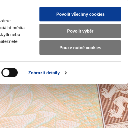
Povolit všechny cookies
žíváme
MAJETKOVÝ ÚČET
Vyhledat
ciální média
Povolit výběr
kytli nebo
naleznete
Pouze nutné cookies
pisy a oznámení
Kontakty
Zobrazit
submenu
Předpisy
a
Zobrazit detaily
oznámení