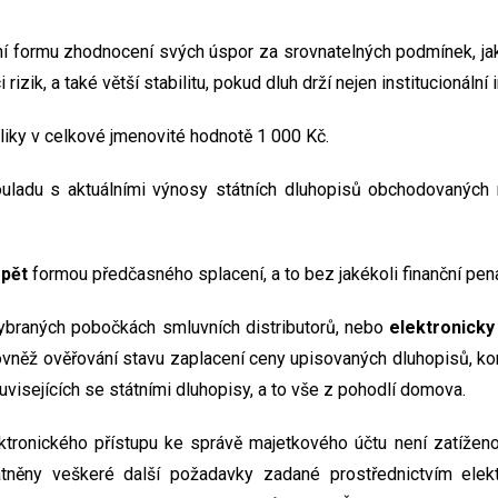
ní formu zhodnocení svých úspor za srovnatelných podmínek, jaké
zik, a také větší stabilitu, pokud dluh drží nejen institucionální i
liky v celkové jmenovité hodnotě 1 000 Kč.
ladu s aktuálními výnosy státních dluhopisů obchodovaných n
zpět
formou předčasného splacení, a to bez jakékoli finanční pen
ybraných pobočkách smluvních distributorů, nebo
elektronicky
ovněž ověřování stavu zaplacení ceny upisovaných dluhopisů, ko
isejících se státními dluhopisy, a to vše z pohodlí domova.
ektronického přístupu ke správě majetkového účtu není zatíže
tněny veškeré další požadavky zadané prostřednictvím elekt