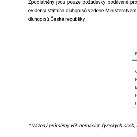
Zpoplatněny jsou pouze požadavky podávané pros
evidenci státních dluhopisů vedené Ministerstvem 
dluhopisů České republiky.
C
P
M
P
P
* Vážený průměrný věk domácích fyzických osob, k