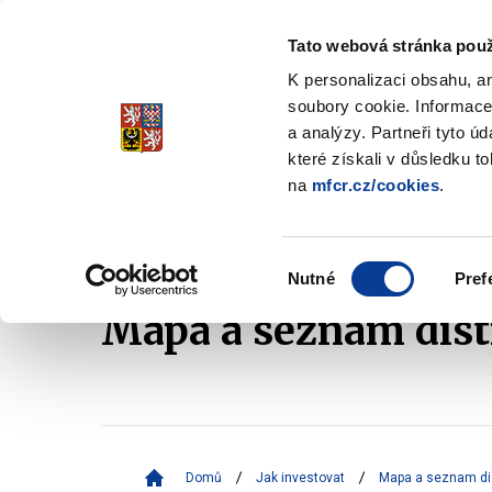
Tato webová stránka použ
Spořicí státní dluho
K personalizaci obsahu, a
Stabilita, Spolehlivost, Důvěr
soubory cookie. Informace
a analýzy. Partneři tyto ú
které získali v důsledku t
na
mfcr.cz/cookies
.
O dluhopisech
Jak invest
Zobrazit
submenu
O
Výběr
dluhopisech
Nutné
Pref
souhlasu
Mapa a seznam dist
Domů
Jak investovat
Mapa a seznam dis