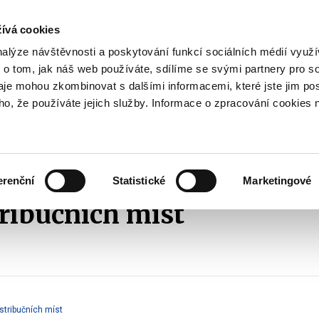
ívá cookies
pisy
nalýze návštěvnosti a poskytování funkcí sociálních médií vyu
yhodnost
 o tom, jak náš web používáte, sdílíme se svými partnery pro so
Pohybujte
daje mohou zkombinovat s dalšími informacemi, které jste jim pos
oho, že používáte jejich služby. Informace o zpracování cookies 
šipkami
nahoru
ovat
Užitečné
Před
a
Zobrazit
Zobrazit
submenu
submenu
dolů
Jak
Užitečné
investovat
erenční
Statistické
Marketingové
pro
výběr
ribučních míst
našeptaných
položek
tribučních míst