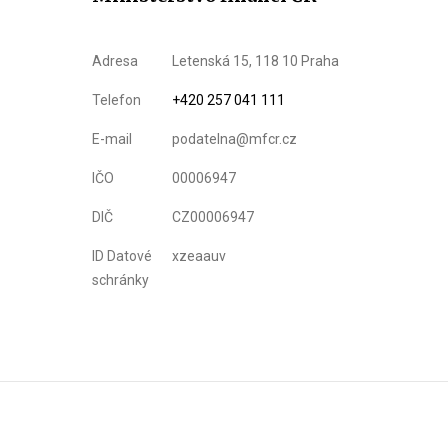
Adresa
Letenská 15, 118 10 Praha
Telefon
+420 257 041 111
E-mail
podatelna@mfcr.cz
IČO
00006947
DIČ
CZ00006947
ID Datové
xzeaauv
schránky