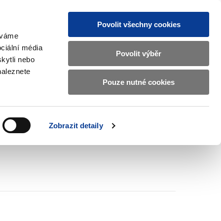
Povolit všechny cookies
žíváme
MAJETKOVÝ ÚČET
Vyhledat
ciální média
Povolit výběr
kytli nebo
naleznete
Pouze nutné cookies
pisy a oznámení
Kontakty
Zobrazit
submenu
Předpisy
a
Zobrazit detaily
oznámení