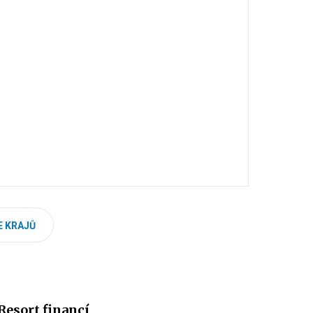
E KRAJŮ
Resort financí