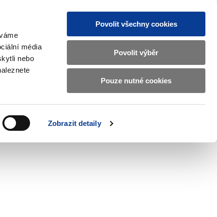
Povolit všechny cookies
žíváme
MAJETKOVÝ ÚČET
Vyhledat
ciální média
Povolit výběr
kytli nebo
naleznete
Pouze nutné cookies
pisy a oznámení
Kontakty
Zobrazit
submenu
Předpisy
a
Zobrazit detaily
oznámení