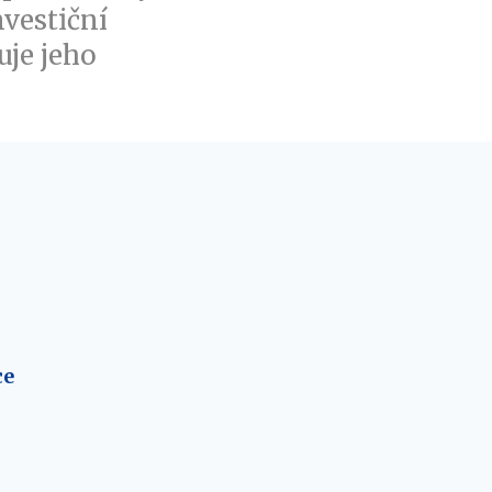
nvestiční
uje jeho
ce