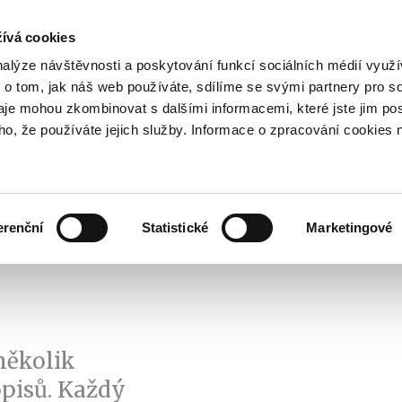
ívá cookies
pisy
nalýze návštěvnosti a poskytování funkcí sociálních médií vyu
yhodnost
 o tom, jak náš web používáte, sdílíme se svými partnery pro so
Pohybujte
daje mohou zkombinovat s dalšími informacemi, které jste jim pos
oho, že používáte jejich služby. Informace o zpracování cookies 
šipkami
nahoru
ovat
Užitečné
Před
a
Zobrazit
Zobrazit
submenu
submenu
dolů
Jak
Užitečné
investovat
erenční
Statistické
Marketingové
pro
výběr
našeptaných
položek
několik
opisů. Každý