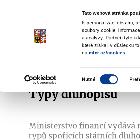
Tato webová stránka použ
Spořicí státní dluho
K personalizaci obsahu, a
Stabilita, Spolehlivost, Důvěr
soubory cookie. Informace
a analýzy. Partneři tyto ú
které získali v důsledku t
na
mfcr.cz/cookies
.
O dluhopisech
Jak invest
Zobrazit
submenu
O
Výběr
dluhopisech
Nutné
Pref
souhlasu
Typy dluhopisů
Ministerstvo financí vydává 
typů spořicích státních dluh