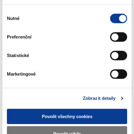
(380 kB)
Výběr
Nutné
souhlasu
Stáhnout vybrané (
0
)
Preferenční
Stáhnout vše
Statistické
Marketingové
Zobrazeno
20 ×
Doporučeno
36 ×
Zobrazit detaily
Ministerstvo financí ČR
Povolit všechny cookies
Adresa
Letenská 15, 118 10 Praha
Povolit výběr