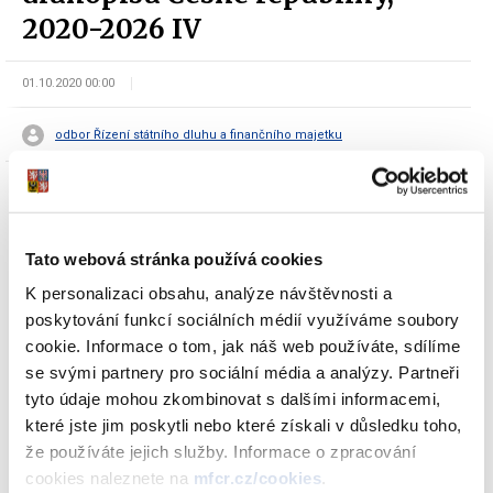
2020-2026 IV
01.10.2020 00:00
odbor Řízení státního dluhu a finančního majetku
Tato webová stránka používá cookies
K personalizaci obsahu, analýze návštěvnosti a
Dokumenty ke stažení
poskytování funkcí sociálních médií využíváme soubory
cookie. Informace o tom, jak náš web používáte, sdílíme
se svými partnery pro sociální média a analýzy. Partneři
tyto údaje mohou zkombinovat s dalšími informacemi,
Oznámení Ministerstva financí o
které jste jim poskytli nebo které získali v důsledku toho,
výsledku úpisu 1. tranše PROTI-
že používáte jejich služby. Informace o zpracování
INFLAČNÍHO státního dluhopisu České
cookies naleznete na
mfcr.cz/cookies
.
republiky, 2020-2026 IV