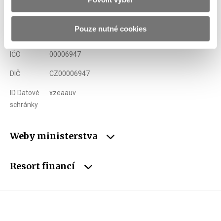
Telefon
+420 257 041 111
Pouze nutné cookies
E-mail
podatelna@mfcr.cz
IČO
00006947
DIČ
CZ00006947
ID Datové
xzeaauv
schránky
Weby ministerstva
Resort financí