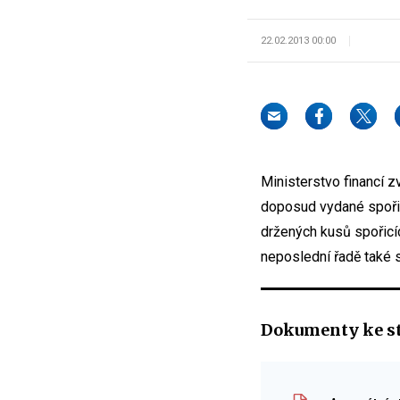
22.02.2013 00:00
Ministerstvo financí z
doposud vydané spořicí
držených kusů spořicíc
neposlední řadě také s
Dokumenty ke s