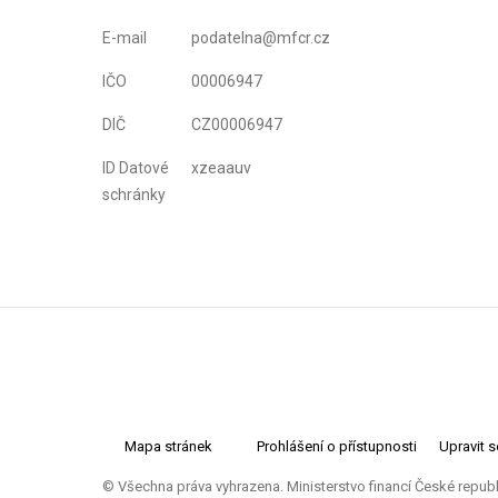
E-mail
podatelna@mfcr.cz
IČO
00006947
DIČ
CZ00006947
ID Datové
xzeaauv
schránky
Mapa stránek
Prohlášení o přístupnosti
Upravit 
© Všechna práva vyhrazena. Ministerstvo financí České repub