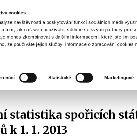
ívá cookies
pisy
nalýze návštěvnosti a poskytování funkcí sociálních médií vyu
yhodnost
 o tom, jak náš web používáte, sdílíme se svými partnery pro so
Pohybujte
daje mohou zkombinovat s dalšími informacemi, které jste jim pos
oho, že používáte jejich služby. Informace o zpracování cookies 
šipkami
nahoru
ovat
Užitečné
Před
a
Zobrazit
Zobrazit
submenu
submenu
dolů
Jak
Užitečné
investovat
erenční
Statistické
Marketingové
pro
hrnné statistiky spořicích státních dluhopisů
Agregátní statistika spořicích 
výběr
našeptaných
položek
í statistika spořicích stá
 k 1. 1. 2013