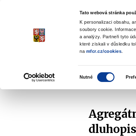
Tato webová stránka použ
Spořicí státní dluho
K personalizaci obsahu, a
Stabilita, Spolehlivost, Důvěr
soubory cookie. Informace
a analýzy. Partneři tyto ú
které získali v důsledku t
na
mfcr.cz/cookies
.
O dluhopisech
Jak invest
Zobrazit
submenu
O
Výběr
dluhopisech
Nutné
Pref
souhlasu
Domů
O dluhopisech
Grafy a statistiky
Sou
Agregátn
dluhopisů