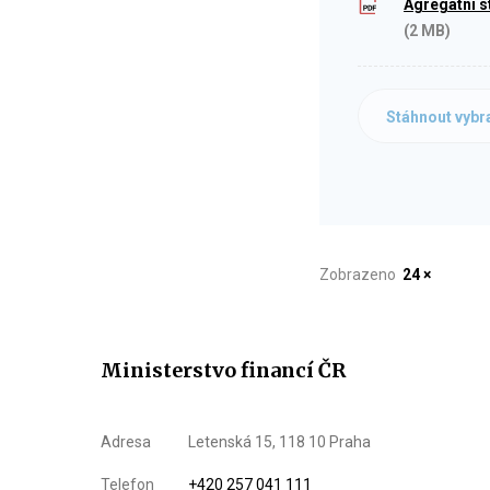
Agregátní s
(2 MB)
Stáhnout vybr
Zobrazeno
24 ×
Ministerstvo financí ČR
Adresa
Letenská 15, 118 10 Praha
Telefon
+420 257 041 111