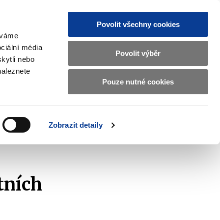
Povolit všechny cookies
žíváme
MAJETKOVÝ ÚČET
Vyhledat
ciální média
Povolit výběr
kytli nebo
naleznete
Pouze nutné cookies
pisy a oznámení
Kontakty
Zobrazit
submenu
Předpisy
a
Zobrazit detaily
oznámení
státních dluhopisů k 1. 1. 2013
tních