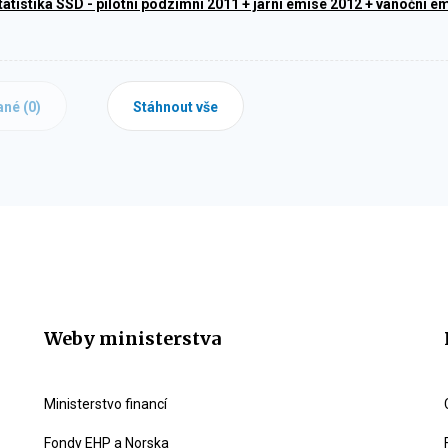
tatistika SSD - pilotní podzimní 2011 + jarní emise 2012 + vánoční e
ané (
0
)
Stáhnout vše
Weby ministerstva
Ministerstvo financí
Fondy EHP a Norska