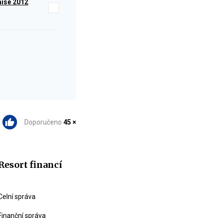
mise 2012
Doporučeno
45 ×
Resort financí
Celní správa
Finanční správa