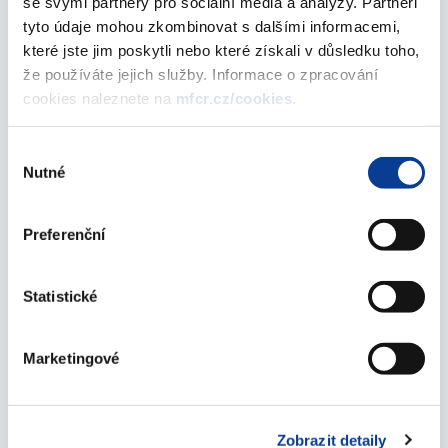
se svými partnery pro sociální média a analýzy. Partneři
tyto údaje mohou zkombinovat s dalšími informacemi,
30. června 2014
které jste jim poskytli nebo které získali v důsledku toho,
že používáte jejich služby. Informace o zpracování
Splacení Diskontovaného spořicího státního
cookies naleznete na
mfcr.cz/cookies
.
dluhopisu České republiky, 2012–2014
12. června 2014
Výběr
Nutné
souhlasu
Oznámení Ministerstva financí o vydání
dalších tranší spořicích státních dluhopisů
formou reinvestice výnosu
Preferenční
12. června 2014
Statistické
Statistika jarní emise spořicích státních
dluhopisů
Marketingové
12. června 2014
Informace k předčasnému splacení spořicích
státních dluhopisů k 12. 6. 2014
Zobrazit detaily