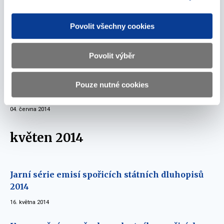
12. června 2014
Povolit všechny cookies
MF eviduje sumu objednávek spořicích státních
dluhopisů ve výši 1,45 mld. Kč
Povolit výběr
06. června 2014
Objednávky spořicích státních dluhopisů dnes
Pouze nutné cookies
končí
04. června 2014
květen 2014
Jarní série emisí spořicích státních dluhopisů
2014
16. května 2014