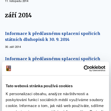
11. listopadu 2014
září 2014
Informace k předčasnému splacení spořicích
státních dluhopisů k 30. 9. 2014
30. září 2014
Informace k předčasnému splacení spořicích
státních dluhopisů k 12. 9. 2014
12. září 2014
červen 2014
Tato webová stránka používá cookies
K personalizaci obsahu, analýze návštěvnosti a
poskytování funkcí sociálních médií využíváme soubory
Informace k předčasnému splacení spořicích
cookie. Informace o tom, jak náš web používáte, sdílíme
státních dluhopisů k 30. 6. 2014