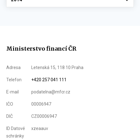
Ministerstvo financí ČR
Adresa
Letenská 15, 118 10 Praha
Telefon
+420 257 041 111
E-mail
podatelna@mfcr.cz
IČO
00006947
DIČ
CZ00006947
ID Datové
xzeaauv
schránky