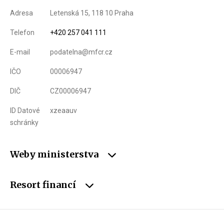
Adresa
Letenská 15, 118 10 Praha
Telefon
+420 257 041 111
E-mail
podatelna@mfcr.cz
IČO
00006947
DIČ
CZ00006947
ID Datové
xzeaauv
schránky
Weby ministerstva
Resort financí