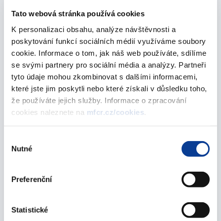
Tato webová stránka používá cookies
Informace k předčasnému splacení spořicích
státních dluhopisů k 30. 9. 2016
K personalizaci obsahu, analýze návštěvnosti a
poskytování funkcí sociálních médií využíváme soubory
30. září 2016
cookie. Informace o tom, jak náš web používáte, sdílíme
se svými partnery pro sociální média a analýzy. Partneři
Informace k předčasnému splacení spořicích
tyto údaje mohou zkombinovat s dalšími informacemi,
státních dluhopisů k 12. 9. 2016
které jste jim poskytli nebo které získali v důsledku toho,
12. září 2016
že používáte jejich služby. Informace o zpracování
cookies naleznete na
mfcr.cz/cookies
.
červen 2016
Výběr
Nutné
souhlasu
Informace k předčasnému splacení spořicích
státních dluhopisů k 30. 6. 2016
Preferenční
30. června 2016
Splacení Prémiového spořicího státního
Statistické
dluhopisu České republiky, 2013–2016