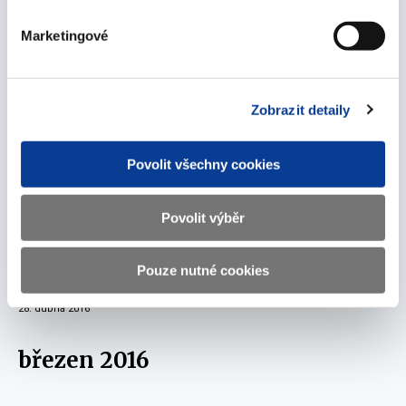
13. června 2016
Marketingové
Informace k předčasnému splacení spořicích
státních dluhopisů k 13. 6. 2016
Zobrazit detaily
13. června 2016
Povolit všechny cookies
duben 2016
Povolit výběr
Upozornění pro všechny vlastníky spořicích
státních dluhopisů na provedení kontroly čísla
Pouze nutné cookies
platebního účtu
28. dubna 2016
březen 2016