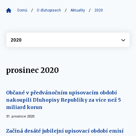
Domů
O dluhopisech
Aktuality
2020
Vyberte
2020
prosinec 2020
Občané v předvánočním upisovacím období
nakoupili Dluhopisy Republiky za více než 5
miliard korun
31. prosince 2020
Začíná desáté jubilejní upisovací období emisí