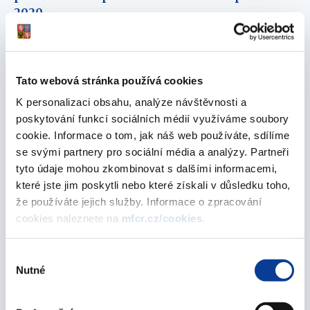
2020
01. července 2020
Výsledky sedmého úpisu Dluhopisu Republiky
Tato webová stránka používá cookies
01. července 2020
K personalizaci obsahu, analýze návštěvnosti a
poskytování funkcí sociálních médií využíváme soubory
červen 2020
cookie. Informace o tom, jak náš web používáte, sdílíme
se svými partnery pro sociální média a analýzy. Partneři
tyto údaje mohou zkombinovat s dalšími informacemi,
Nová funkcionalita elektronického přístupu ke
které jste jim poskytli nebo které získali v důsledku toho,
správě majetkového účtu – Žádost o provedení
že používáte jejich služby. Informace o zpracování
reklamace
cookies naleznete na
mfcr.cz/cookies
.
15. června 2020
Výběr
Nová funkcionalita elektronického přístupu ke
Nutné
souhlasu
správě majetkového účtu – Čestné prohlášení
15. června 2020