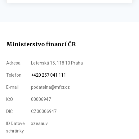
Ministerstvo financí ČR
Adresa
Letenská 15, 118 10 Praha
Telefon
+420 257 041 111
E-mail
podatelna@mfcr.cz
IČO
00006947
DIČ
CZ00006947
ID Datové
xzeaauv
schránky