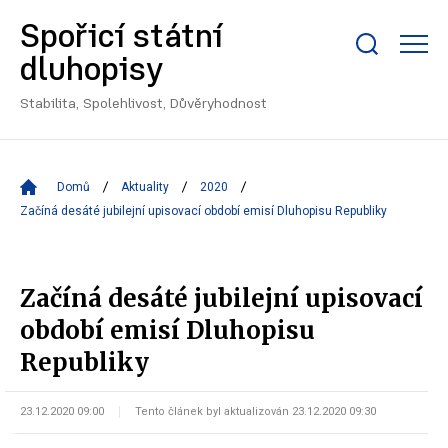
Spořicí státní
Zobrazit/skrýt
dluhopisy
search
bar
Stabilita, Spolehlivost, Důvěryhodnost
Domů
Aktuality
2020
Začíná desáté jubilejní upisovací období emisí Dluhopisu Republiky
Začíná desáté jubilejní upisovací
období emisí Dluhopisu
Republiky
23.12.2020 09:00
Tento článek byl aktualizován 23.12.2020 09:30