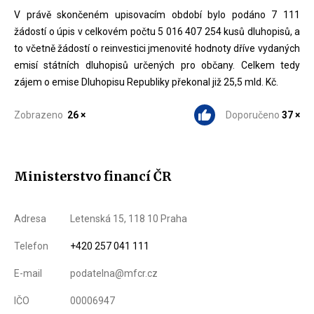
V právě skončeném upisovacím období bylo podáno 7 111
žádostí o úpis v celkovém počtu 5 016 407 254 kusů dluhopisů, a
to včetně žádostí o reinvestici jmenovité hodnoty dříve vydaných
emisí státních dluhopisů určených pro občany. Celkem tedy
zájem o emise Dluhopisu Republiky překonal již 25,5 mld. Kč.
Zobrazeno
26 ×
Doporučeno
37 ×
Ministerstvo financí ČR
Adresa
Letenská 15, 118 10 Praha
Telefon
+420 257 041 111
E-mail
podatelna@mfcr.cz
IČO
00006947