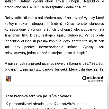
inflační.
Datum vydání obou emisí Dluhopisu Republiky je
stanoveno na 1. 4. 2021 a jsou splatné v době do 6 let.
Reinvestiční dluhopis má předem pevně nastavené výnosy, které
každým rokem stoupají. Průměrný výnos tohoto dluhopisu
koresponduje s výnosy státních dluhopisů obchodovaných na
finančním trhu k datu zahájení úpisu dluhopisu. Výnos proti-
inflačního dluhopisu přesně kopíruje vývoj spotřebitelských cen
tak, aby peníze neznehodnotila inflace. Výnosy jsou
reinvestovány jednou ročně do stejné emise dluhopisů.
V návaznosti na projednávanou novelu zákona č. 586/1992 Sb.,
o daních z příjmů (tzv. daňový balíček), která byla dne 22. 12.
2020 přijata Poslaneckou sněmovnou Parlamentu České
republiky,
budou výnosy státních dluhopisů vydaných po nabytí
účinnosti novely osvobozeny od daně z příjmů
, a tudíž z nich
nebude vybírána srážková daň dle zvláštní sazby daně, jako byla
Tato webová stránka používá cookies
doposud. Výnosy aktuálně nabízených emisí Dluhopisu Republiky
K personalizaci obsahu, analýze návštěvnosti a
jsou tedy stanoveny tak, aby reflektovaly novou daňovou úpravu,