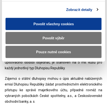
aby výnos reálně pokryl inflační tlaky a nedocházelo prakticky ke
zdaňování inflace.
Zobrazit detaily
Výše zmíněná novela zákona o daních z příjmů se netýká emisí
Dluhopisu Republiky, které byly vydány před nabytím její
Povolit všechny cookies
účinnosti. Výnosy těchto emisí tak budou zdaněny v každém
výnosovém období až do splatnosti dluhopisu.
Povolit výběr
Dluhopis si mohou objednávat pouze fyzické osoby v minimální
výši jedné objednávky 1 000 kusů dluhopisů. Maximální počet
Pouze nutné cookies
kusů dluhopisů, které může jedna osoba celkem během
upisovacího období objednat, je stanoven na 5 mil. kusů pro
každý jednotlivý typ Dluhopisu Republiky.
Zájemci o státní dluhopisy mohou o úpis aktuálně nabízených
emisí Dluhopisu Republiky žádat prostřednictvím elektronického
přístupu ke správě majetkového účtu, případně rovněž na
vybraných pobočkách České spořitelny, a.s., a Československé
obchodní banky, a. s.