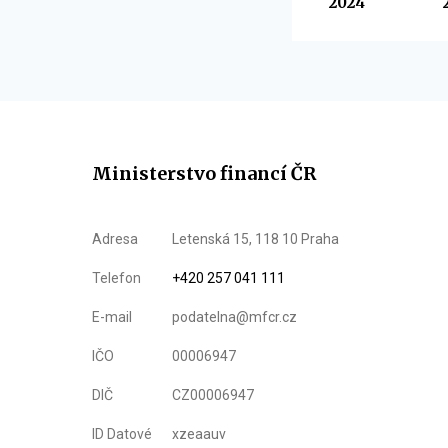
2024
Ministerstvo financí ČR
Adresa
Letenská 15, 118 10 Praha
Telefon
+420 257 041 111
E-mail
podatelna@mfcr.cz
IČO
00006947
DIČ
CZ00006947
ID Datové
xzeaauv