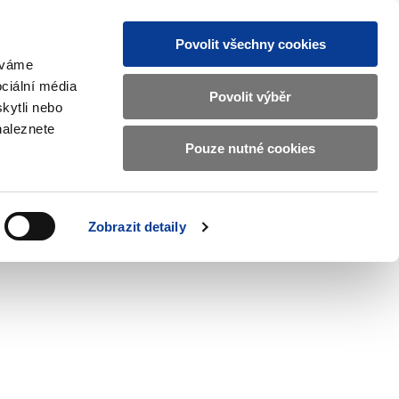
Povolit všechny cookies
žíváme
MAJETKOVÝ ÚČET
Vyhledat
ciální média
Povolit výběr
kytli nebo
naleznete
Pouze nutné cookies
pisy a oznámení
Kontakty
Zobrazit
submenu
Předpisy
a
Zobrazit detaily
oznámení