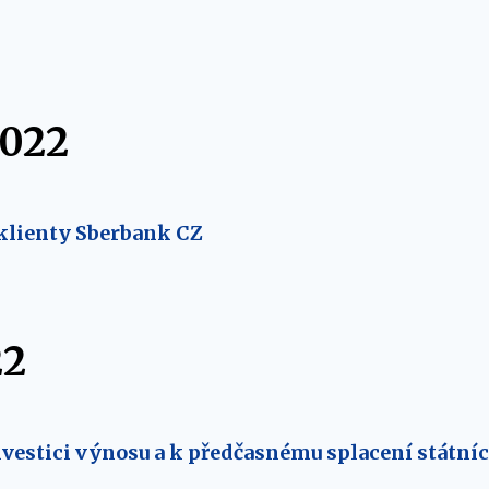
2022
klienty Sberbank CZ
22
vestici výnosu a k předčasnému splacení státníc