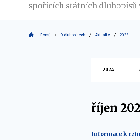
spořicích státních dluhopisů 
Domů
O dluhopisech
Aktuality
2022
Vyberte
2024
říjen 20
Informace k rein