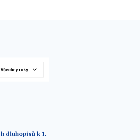
Všechny roky
h dluhopisů k 1.