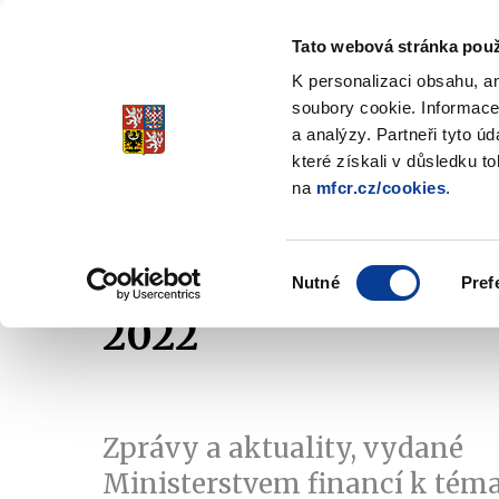
Tato webová stránka použ
Spořicí státní dluho
K personalizaci obsahu, a
Stabilita, Spolehlivost, Důvěr
soubory cookie. Informace
a analýzy. Partneři tyto ú
které získali v důsledku t
na
mfcr.cz/cookies
.
O dluhopisech
Jak invest
Zobrazit
submenu
O
Výběr
dluhopisech
Nutné
Pref
souhlasu
2022
Zprávy a aktuality, vydané
Ministerstvem financí k tém