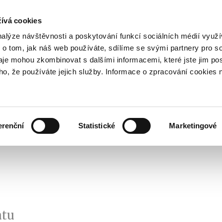
ívá cookies
pisy
nalýze návštěvnosti a poskytování funkcí sociálních médií vyu
yhodnost
 o tom, jak náš web používáte, sdílíme se svými partnery pro so
Pohybujte
daje mohou zkombinovat s dalšími informacemi, které jste jim pos
oho, že používáte jejich služby. Informace o zpracování cookies 
šipkami
nahoru
ovat
Užitečné
Před
a
Zobrazit
Zobrazit
submenu
submenu
dolů
Jak
Užitečné
investovat
erenční
Statistické
Marketingové
pro
výběr
našeptaných
položek
atu