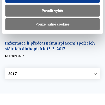
březen 2017
Povolit výběr
Informace k předčasnému splacení spořicích
Pouze nutné cookies
státních dluhopisů k 31. 3. 2017
31. března 2017
Informace k předčasnému splacení spořicích
státních dluhopisů k 13. 3. 2017
13. března 2017
Vyberte
2017