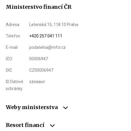
Ministerstvo financí ČR
Adresa
Letenská 15, 118 10 Praha
Telefon
+420 257 041 111
E-mail
podatelna@mfcr.cz
IČO
00006947
DIČ
CZ00006947
ID Datové
xzeaauv
schránky
Weby ministerstva
Resort financí