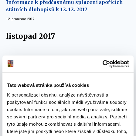
Informace k předčasnému splacení spořicích
státních dluhopisů k 12. 12. 2017
12. prosince 2017
listopad 2017
Oznámení Ministerstva financí o výnosu
PROTI-INFLAČNÍCH dluhopisů
20. listopadu 2017
Tato webová stránka používá cookies
září 2017
K personalizaci obsahu, analýze návštěvnosti a
poskytování funkcí sociálních médií využíváme soubory
cookie. Informace o tom, jak náš web používáte, sdílíme
Informace k předčasnému splacení spořicích
se svými partnery pro sociální média a analýzy. Partneři
státních dluhopisů k 12. 9. 2017
tyto údaje mohou zkombinovat s dalšími informacemi,
které jste jim poskytli nebo které získali v důsledku toho,
12. září 2017