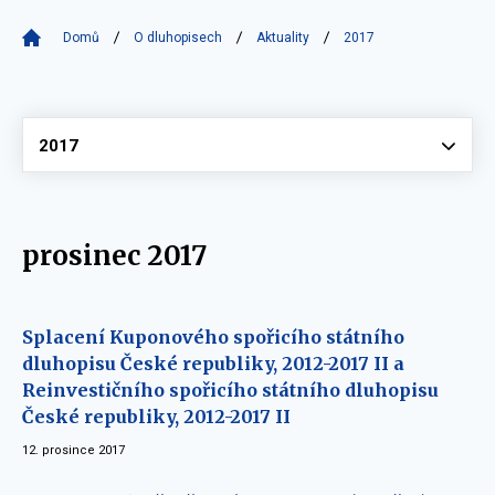
Domů
O dluhopisech
Aktuality
2017
Vyberte
2017
prosinec 2017
Splacení Kuponového spořicího státního
dluhopisu České republiky, 2012-2017 II a
Reinvestičního spořicího státního dluhopisu
České republiky, 2012-2017 II
12. prosince 2017