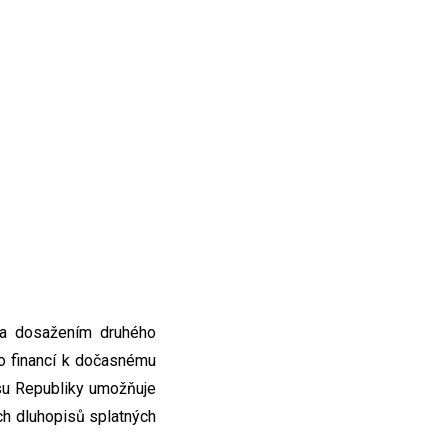
 a dosažením druhého
vo financí k dočasnému
isu Republiky umožňuje
ch dluhopisů splatných