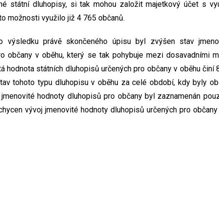
dné státní dluhopisy, si tak mohou založit majetkový účet s v
o možnosti využilo již 4 765 občanů.
o výsledku právě skončeného úpisu byl zvýšen stav jmenov
ro občany v oběhu, který se tak pohybuje mezi dosavadními 
á hodnota státních dluhopisů určených pro občany v oběhu činí 8
stav tohoto typu dluhopisu v oběhu za celé období, kdy byly ob
v jmenovité hodnoty dluhopisů pro občany byl zaznamenán pouz
chycen vývoj jmenovité hodnoty dluhopisů určených pro občany