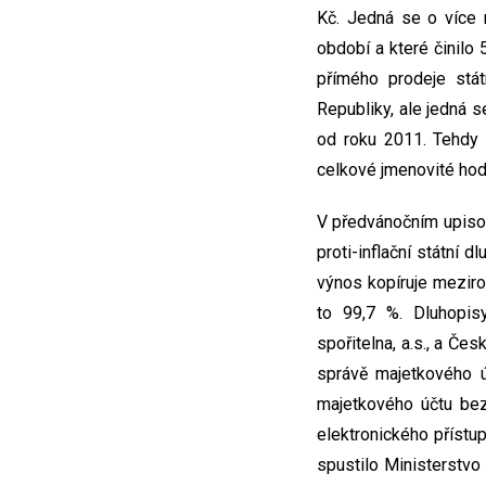
Kč. Jedná se o více
období a které činilo
přímého prodeje stá
Republiky, ale jedná 
od roku 2011. Tehdy 
celkové jmenovité hod
V předvánočním upisov
proti-inflační státní 
výnos kopíruje meziro
to 99,7 %. Dluhopisy
spořitelna, a.s., a Če
správě majetkového ú
majetkového účtu bez
elektronického přístu
spustilo Ministerstvo 