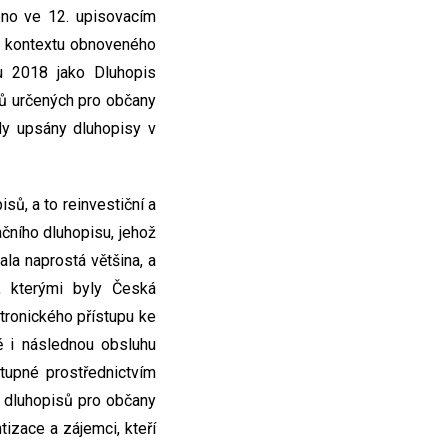
no ve 12. upisovacím
 v kontextu obnoveného
u 2018 jako Dluhopis
sů určených pro občany
ly upsány dluhopisy v
ů, a to reinvestiční a
ačního dluhopisu, jehož
la naprostá většina, a
ů, kterými byly Česká
ktronického přístupu ke
ě i následnou obsluhu
tupné prostřednictvím
h dluhopisů pro občany
tizace a zájemci, kteří