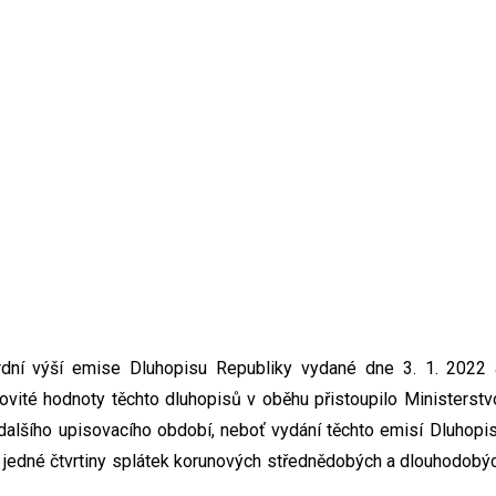
ordní výší emise Dluhopisu Republiky vydané dne 3. 1. 2022
ovité hodnoty těchto dluhopisů v oběhu přistoupilo Ministerst
dalšího upisovacího období, neboť vydání těchto emisí Dluhop
ž jedné čtvrtiny splátek korunových střednědobých a dlouhodobý