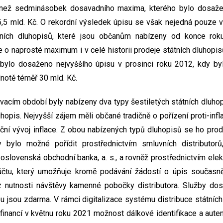
 než sedminásobek dosavadního maxima, kterého bylo dosaže
 5,5 mld. Kč. O rekordní výsledek úpisu se však nejedná pouze
tních dluhopisů, které jsou občanům nabízeny od konce rok
se o naprosté maximum i v celé historii prodeje státních dluhopi
bylo dosaženo nejvyššího úpisu v prosinci roku 2012, kdy by
notě téměř 30 mld. Kč.
acím období byly nabízeny dva typy šestiletých státních dluhopis
dluhopis. Nejvyšší zájem měli občané tradičně o pořízení proti-infl
ční vývoj inflace. Z obou nabízených typů dluhopisů se ho proda
 bylo možné pořídit prostřednictvím smluvních distributor
skoslovenská obchodní banka, a. s., a rovněž prostřednictvím ele
čtu, který umožňuje kromě podávání žádostí o úpis současn
 nutnosti návštěvy kamenné pobočky distributora. Služby dos
pu jsou zdarma. V rámci digitalizace systému distribuce státníc
financí v květnu roku 2021 možnost dálkové identifikace a auten