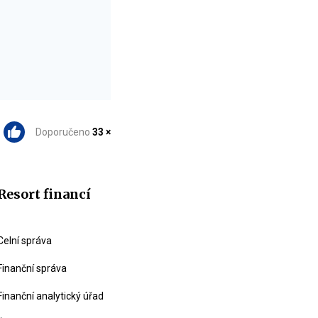
Doporučeno
33 ×
Resort financí
Celní správa
Finanční správa
Finanční analytický úřad