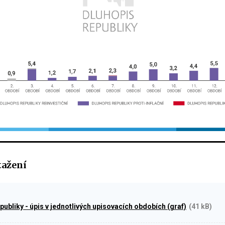
tažení
publiky - úpis v jednotlivých upisovacích obdobích (graf)
(41 kB)