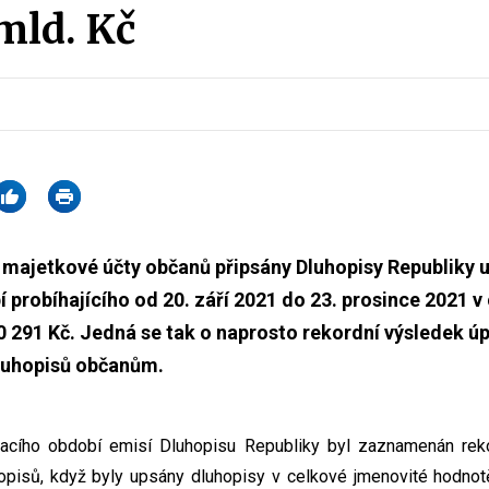
 mld. Kč
na majetkové účty občanů připsány Dluhopisy Republiky 
 probíhajícího od 20. září 2021 do 23. prosince 2021 v
 291 Kč. Jedná se tak o naprosto rekordní výsledek úp
dluhopisů občanům.
vacího období emisí Dluhopisu Republiky byl zaznamenán rek
hopisů, když byly upsány dluhopisy v celkové jmenovité hodnotě