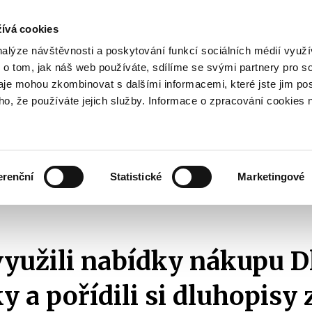
ívá cookies
pisy
nalýze návštěvnosti a poskytování funkcí sociálních médií vyu
yhodnost
 o tom, jak náš web používáte, sdílíme se svými partnery pro so
Pohybujte
daje mohou zkombinovat s dalšími informacemi, které jste jim pos
oho, že používáte jejich služby. Informace o zpracování cookies 
šipkami
nahoru
ovat
Užitečné
Před
a
Zobrazit
Zobrazit
submenu
submenu
dolů
Jak
Užitečné
investovat
erenční
Statistické
Marketingové
pro
y nákupu Dluhopisu Republiky a pořídili si dluhopisy za více než 41,1 mld. Kč
výběr
našeptaných
položek
yužili nabídky nákupu D
y a pořídili si dluhopisy 