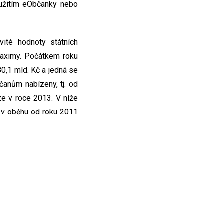
yužitím eObčanky nebo
ité hodnoty státních
maximy. Počátkem roku
0,1 mld. Kč a jedná se
čanům nabízeny, tj. od
e v roce 2013. V níže
 v oběhu od roku 2011