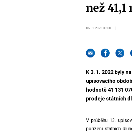
než 41,1
06.01.2022 00:00
K 3. 1. 2022 byly 
upisovacího období
hodnotě 41 131 070
prodeje státních 
V průběhu 13. upiso
pořízení státních dlu