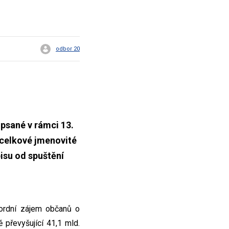
odbor 20
upsané v rámci 13.
 celkové jmenovité
isu od spuštění
ordní zájem občanů o
 převyšující 41,1 mld.