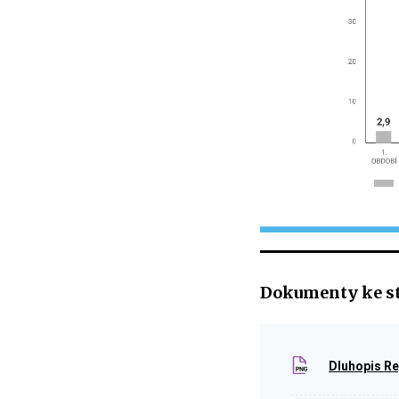
Dokumenty ke s
Dluhopis Re