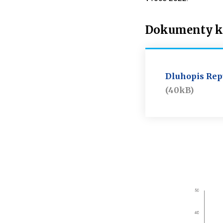
Dokumenty ke
Dluhopis Repu
(40kB)