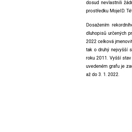
dosud nevlastnili žá
prostředku MojeID. Tét
Dosažením rekordníh
dluhopisů určených p
2022 celková jmenovit
tak o druhý nejvyšší 
roku 2011. Vyšší sta
uvedeném grafu je za
až do 3. 1. 2022.