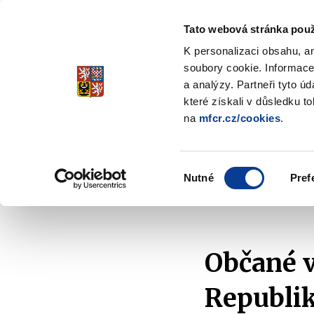
Tato webová stránka použ
Spořicí státní dluho
K personalizaci obsahu, a
Stabilita, Spolehlivost, Důvěr
soubory cookie. Informace
a analýzy. Partneři tyto ú
které získali v důsledku t
na
mfcr.cz/cookies
.
O dluhopisech
Jak invest
Zobrazit
submenu
O
Výběr
dluhopisech
Nutné
Pref
souhlasu
Domů
Aktuality
2022
Občané využili nabídk
Občané v
Republik