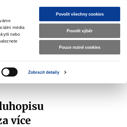
Povolit všechny cookies
žíváme
MAJETKOVÝ ÚČET
Vyhledat
ciální média
Povolit výběr
kytli nebo
naleznete
Pouze nutné cookies
pisy a oznámení
Kontakty
Zobrazit
submenu
Předpisy
a
Zobrazit detaily
oznámení
luhopisu
za více