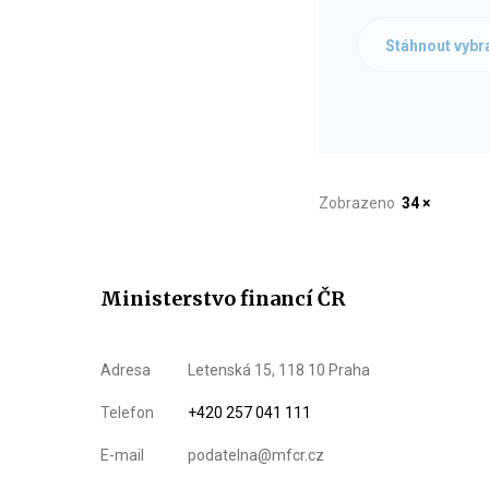
Stáhnout vybr
Zobrazeno
34 ×
Ministerstvo financí ČR
Adresa
Letenská 15, 118 10 Praha
Telefon
+420 257 041 111
E-mail
podatelna@mfcr.cz