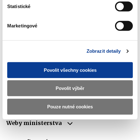
Statistické
Ministerstvo financí ČR
Marketingové
Adresa
Letenská 15, 118 10 Praha
Telefon
+420 257 041 111
Zobrazit detaily
E-mail
podatelna@mfcr.cz
Povolit všechny cookies
IČO
00006947
DIČ
CZ00006947
Povolit výběr
ID Datové
xzeaauv
schránky
Pouze nutné cookies
Weby ministerstva