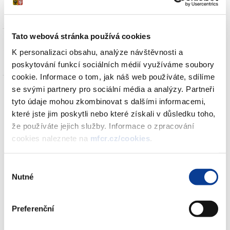
- stav : 05.10.2011;14:00 hod.
Tato webová stránka používá cookies
05.10.2011 00:00
K personalizaci obsahu, analýze návštěvnosti a
oddělení 1002
poskytování funkcí sociálních médií využíváme soubory
cookie. Informace o tom, jak náš web používáte, sdílíme
se svými partnery pro sociální média a analýzy. Partneři
tyto údaje mohou zkombinovat s dalšími informacemi,
které jste jim poskytli nebo které získali v důsledku toho,
že používáte jejich služby. Informace o zpracování
Objednávky spořicích státních dluhopisů
cookies naleznete na
mfcr.cz/cookies
.
Ve středu 5.10.2011 (14:00) eviduje MF objednávky spořicích
státních dluhopisů v objemu cca 12,4 mld. Kč, uhrazeno bylo asi
Výběr
Nutné
5,6 mld. Kč. Objednávky musí být uhrazeny ve lhůtě pěti
souhlasu
pracovních dnů. Další podrobnosti budou zveřejněny na tiskové
konferenci 6.10.2011.
Preferenční