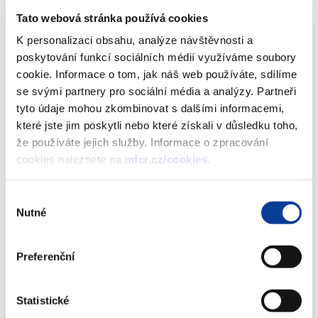
Tato webová stránka používá cookies
K personalizaci obsahu, analýze návštěvnosti a
poskytování funkcí sociálních médií využíváme soubory
cookie. Informace o tom, jak náš web používáte, sdílíme
K datu 30. 5. 2013 eviduje Ministerstvo financí uhrazené
se svými partnery pro sociální média a analýzy. Partneři
objednávky spořicích státních dluhopisů upsaných v upisovacím
tyto údaje mohou zkombinovat s dalšími informacemi,
období jarní série emisí 2013 v celkové jmenovité hodnotě 17,5
které jste jim poskytli nebo které získali v důsledku toho,
mld. Kč. Podrobnější statistiky těchto emisí budou zveřejněny k
že používáte jejich služby. Informace o zpracování
datu emise 12. 6. 2013.
cookies naleznete na
mfcr.cz/cookies
.
Informace o průběhu upisovacího období naleznete v sekci:
Spořicí státní dluhopisy > O dluhopisech > Grafy a statistiky
.
Výběr
Nutné
souhlasu
Zobrazeno
11 ×
Doporučeno
30 ×
Preferenční
Ministerstvo financí ČR
Statistické