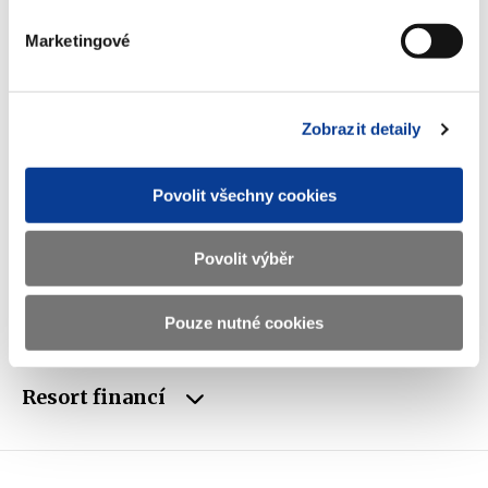
Adresa
Letenská 15, 118 10 Praha
Marketingové
Telefon
+420 257 041 111
E-mail
podatelna@mfcr.cz
Zobrazit detaily
IČO
00006947
DIČ
CZ00006947
Povolit všechny cookies
ID Datové
xzeaauv
Povolit výběr
schránky
Pouze nutné cookies
Weby ministerstva
Resort financí