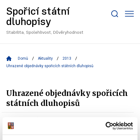
Spořicí státní
Zobrazit/skrýt
dluhopisy
search
bar
Stabilita, Spolehlivost, Důvěryhodnost
Domů
Aktuality
2013
Uhrazené objednávky spořicích státních dluhopisů
Uhrazené objednávky spořicích
státních dluhopisů
30.05.2013 00:00
odbor 20