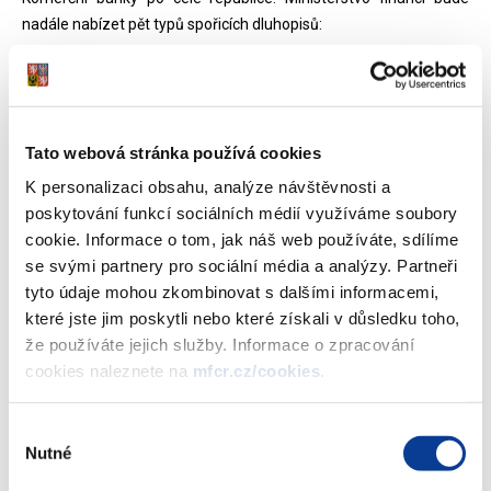
nadále nabízet pět typů spořicích dluhopisů:
1,5letý diskontovaný
3letý prémiový
5letý kuponový
5letý reinvestiční
Tato webová stránka používá cookies
7letý proti-inflační
K personalizaci obsahu, analýze návštěvnosti a
poskytování funkcí sociálních médií využíváme soubory
cookie. Informace o tom, jak náš web používáte, sdílíme
Novela zákona o daních z příjmů s účinností od 1. ledna 2013
se svými partnery pro sociální média a analýzy. Partneři
přinesla novou metodiku zaokrouhlování při výpočtu daně z
tyto údaje mohou zkombinovat s dalšími informacemi,
výnosu dluhopisů. Základ daně z jednoho kusu dluhopisu a
které jste jim poskytli nebo které získali v důsledku toho,
sražená daň z výnosu dluhopisu se již nezaokrouhlují. Sazba
že používáte jejich služby. Informace o zpracování
daně ve výši 15 % se nezměnila, ale zaokrouhluje se až plátcem
cookies naleznete na
mfcr.cz/cookies
.
sražená daň ze všech dluhopisů, nikoli z každého zvlášť.
Efektivní zdanění výnosů tak již nebude nulové. Toto se netýká
Výběr
dluhopisů vydaných před 1. 1. 2013.
Nutné
souhlasu
Podrobnější informace je možno nalézt na webovém portálu