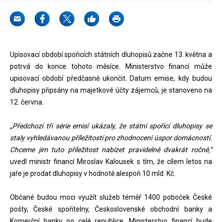
Upisovací období spořicích státních dluhopisů začne 13. května a
potrvá do konce tohoto měsíce. Ministerstvo financí může
upisovací období předčasně ukončit. Datum emise, kdy budou
dluhopisy připsány na majetkové účty zájemců, je stanoveno na
12. června.
„Předchozí tři série emisí ukázaly, že státní spořicí dluhopisy se
staly vyhledávanou příležitostí pro zhodnocení úspor domácností.
Chceme jim tuto příležitost nabízet pravidelně dvakrát ročně,“
uvedl ministr financí Miroslav Kalousek s tím, že cílem letos na
jaře je prodat dluhopisy v hodnotě alespoň 10 mld. Kč.
Občané budou moci využít služeb téměř 1400 poboček České
pošty, České spořitelny, Československé obchodní banky a
Komerční banky po celé republice. Ministerstvo financí bude