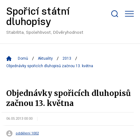
Spořicí státní
Zobrazit/skrýt
dluhopisy
search
bar
Stabilita, Spolehlivost, Důvěryhodnost
Domů
Aktuality
2013
Objednávky spořicích dluhopisů začnou 13. května
Objednávky spořicích dluhopisů
začnou 13. května
06.05.2013 00:00
oddělení 1002