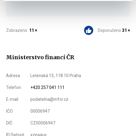
Zobrazeno
11 ×
Doporučeno
31 ×
Ministerstvo financí ČR
Adresa
Letenská 15, 118 10 Praha
Telefon
+420 257 041 111
E-mail
podatelna@mfcr.cz
IČO
00006947
DIČ
CZ00006947
ID Datové
xzeaauv