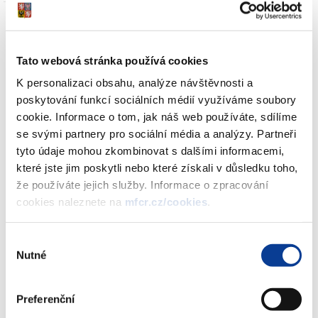
Tato webová stránka používá cookies
Ministerstvo financí k dnešnímu dni (12:00) eviduje objednávky
K personalizaci obsahu, analýze návštěvnosti a
spořicích státních dluhopisů v hodnotě 15,9 mld. Kč. Vzhledem k
poskytování funkcí sociálních médií využíváme soubory
tomu, že stanovený cíl emise byl splněn, upisovací období bude v
cookie. Informace o tom, jak náš web používáte, sdílíme
souladu s emisními podmínkami předčasně ukončeno. Poslední
se svými partnery pro sociální média a analýzy. Partneři
den pro objednávky tak nastane v pátek 17. května 2013.
tyto údaje mohou zkombinovat s dalšími informacemi,
Objednané dluhopisy je potřeba zaplatit do pěti pracovních dnů
které jste jim poskytli nebo které získali v důsledku toho,
od ukončení upisovacího období, tj. peníze musí být připsány na
že používáte jejich služby. Informace o zpracování
účet distributora do 24. května 2013. Ministr financí využívá této
cookies naleznete na
mfcr.cz/cookies
.
příležitosti, aby poděkoval všem upisovatelům za důvěru ve
finanční politiku vlády.
Výběr
Nutné
souhlasu
Mgr. Ondřej Jakob,
tiskový mluvčí MF
Preferenční
Zobrazeno
13 ×
Doporučeno
32 ×