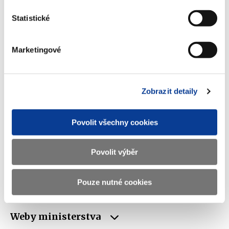
Statistické
Ministerstvo financí ČR
Marketingové
Adresa
Letenská 15, 118 10 Praha
Zobrazit detaily
Telefon
+420 257 041 111
E-mail
podatelna@mfcr.cz
Povolit všechny cookies
IČO
00006947
Povolit výběr
DIČ
CZ00006947
ID Datové
xzeaauv
Pouze nutné cookies
schránky
Weby ministerstva