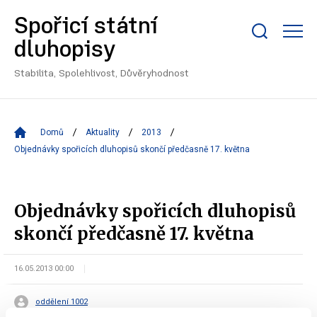
Spořicí státní
Zobrazit/skrýt
dluhopisy
search
bar
Stabilita, Spolehlivost, Důvěryhodnost
Domů
Aktuality
2013
Objednávky spořicích dluhopisů skončí předčasně 17. května
Objednávky spořicích dluhopisů
skončí předčasně 17. května
16.05.2013 00:00
oddělení 1002