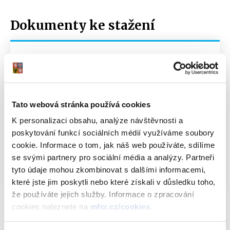
Dokumenty ke stažení
Oznámení Ministerstva financí o vydání 2.
tranše Reinvestičního spořicího státního
dluhopisu České republiky, 2012–2017 II,
Tato webová stránka používá cookies
formou reinvestice výnosu
PDF (229kB)
Oznámení Ministerstva financí o vydání 2
K personalizaci obsahu, analýze návštěvnosti a
tranše PROTI-INFLAČNÍHO spořicího
poskytování funkcí sociálních médií využíváme soubory
státního dluhopisu České republiky, 2013–
cookie. Informace o tom, jak náš web používáte, sdílíme
2020 II, formou reinvestice výnosu
PDF
se svými partnery pro sociální média a analýzy. Partneři
(277kB)
tyto údaje mohou zkombinovat s dalšími informacemi,
které jste jim poskytli nebo které získali v důsledku toho,
že používáte jejich služby. Informace o zpracování
cookies naleznete na
mfcr.cz/cookies
.