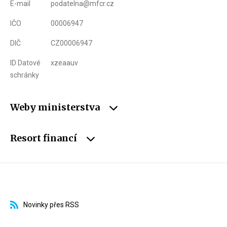
E-mail
podatelna@mfcr.cz
IČO
00006947
DIČ
CZ00006947
ID Datové
xzeaauv
schránky
Weby ministerstva
Resort financí
Novinky přes RSS