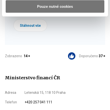
Pouze nutné cookies
Stáhnout vybrané (
0
)
Stáhnout vše
Zobrazeno
14 ×
Doporučeno
37 ×
Ministerstvo financí ČR
Adresa
Letenská 15, 118 10 Praha
Telefon
+420 257 041 111