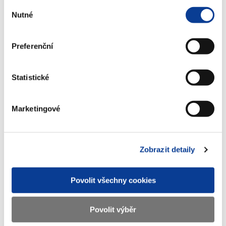
Výběr
Dokumenty ke stažení
Nutné
souhlasu
Preferenční
Oznámení Ministerstva financí o
vydání 2. tranše Reinvestičního
spořicího státního dluhopisu České
Statistické
republiky, 2012–2017 II, formou
reinvestice výnosu
Marketingové
(230 kB)
Oznámení Ministerstva financí o
Zobrazit detaily
vydání 2 tranše PROTI-INFLAČNÍHO
spořicího státního dluhopisu České
republiky, 2013–2020 II, formou
Povolit všechny cookies
reinvestice výnosu
(278 kB)
Povolit výběr