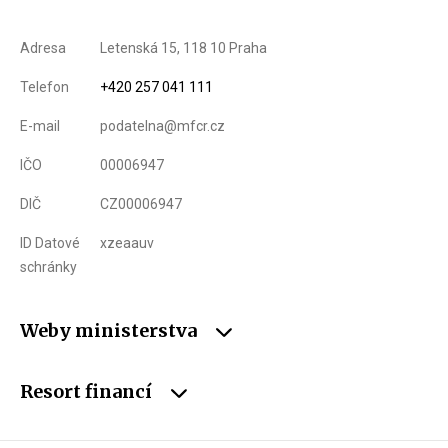
Adresa
Letenská 15, 118 10 Praha
Telefon
+420 257 041 111
E-mail
podatelna@mfcr.cz
IČO
00006947
DIČ
CZ00006947
ID Datové
xzeaauv
schránky
Weby ministerstva
Resort financí