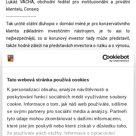
Lukáš VÁCHA, obchodní ředitel pro institucionální a privátní
klientelu, Conseq
--------------------
Tak určitě státní dluhopis v domácí měně je pro konzervativního
klienta základním investičním nástrojem, je to asi to
nejbezpečnější, co si korunový investor tady může představit,
takže hodně záleží na představách investora o riziku a o výnosu,
ale pro konzervativního klienta je to určitě základ portfolia.
Naopak pro někoho, kdo si spoří na penzi, která nastane za 30, 40
let, tak určitě by státní dluhopisy měly být spíše minoritní složkou.
Tato webová stránka používá cookies
Rozhovor
K personalizaci obsahu, analýze návštěvnosti a
Veronika KUBÍČKOVÁ, moderátorka
poskytování funkcí sociálních médií využíváme soubory
--------------------
cookie. Informace o tom, jak náš web používáte, sdílíme
Do diskuse ještě přibereme náměstka ministra financí pro
se svými partnery pro sociální média a analýzy. Partneři
rozpočet Jana Gregora, kterého zdravím po telefonu, dobrý
tyto údaje mohou zkombinovat s dalšími informacemi,
večer i vám. Pane náměstku, v tuto chvíli se bavíme o tom, že
které jste jim poskytli nebo které získali v důsledku toho,
pražská burza neustále stagnuje, že je složité do něčeho
že používáte jejich služby. Informace o zpracování