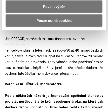
skutečně je to pouze dvakrát ročně. Ta poslední jarní emise se
pohybovala na řádu cirka 18 miliard korun.
Povolit výběr
Veronika KUBÍČKOVÁ, moderátorka
Pouze nutné cookies
--------------------
A plánujete tu novou emisi, tu podzimní emisi v podobné výši?
Jan GREGOR, náměstek ministra financí pro rozpočet
--------------------
Ten celkový plán na letošní rok je řádově 30 až 40 miliard českých
korun, takže já bych rád cílil opět na tu částku řádově 20 miliard
korun. Zatím se prokázalo, že ty vánoční nebo podzimní emise
jsou o malinko silnější než ty jarní, takže předpokládám, že
bychom tuto částku mohli dokonce i přesáhnout.
Veronika KUBÍČKOVÁ, moderátorka
--------------------
Podle některých názorů je financování spořícími dluhopisy
pro stát nevýhodné a to kvůli vysokému úroku, na který pak
doplácí daňoví poplatníci. Proč vůbec volíte tento způsob