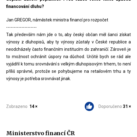
financování dluhu?
Jan GREGOR, náměstek ministra financí pro rozpočet
--------------------
Tak především nám jde o to, aby český občan měl šanci získat
výnosy z dluhopisů, aby ty výnosy zůstaly v České republice a
neodcházely často finančním institucím do zahraničí. Zároveň je
to možnost ochránit úspory na důchod. Určitě bych se rád ale
vyjádřil k tomu srovnávání s velkým dluhopisovým trhem, to není
příliš správné, protože se pohybujeme na retailovém trhu a ty
výnosy je potřeba srovnávat jinak.
Zobrazeno
14 ×
Doporučeno
31 ×
Ministerstvo financí ČR