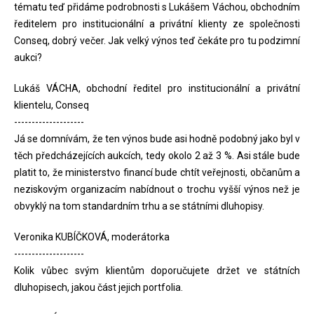
tématu teď přidáme podrobnosti s Lukášem Váchou, obchodním
ředitelem pro institucionální a privátní klienty ze společnosti
Conseq, dobrý večer. Jak velký výnos teď čekáte pro tu podzimní
aukci?
Lukáš VÁCHA, obchodní ředitel pro institucionální a privátní
klientelu, Conseq
--------------------
Já se domnívám, že ten výnos bude asi hodně podobný jako byl v
těch předcházejících aukcích, tedy okolo 2 až 3 %. Asi stále bude
platit to, že ministerstvo financí bude chtít veřejnosti, občanům a
neziskovým organizacím nabídnout o trochu vyšší výnos než je
obvyklý na tom standardním trhu a se státními dluhopisy.
Veronika KUBÍČKOVÁ, moderátorka
--------------------
Kolik vůbec svým klientům doporučujete držet ve státních
dluhopisech, jakou část jejich portfolia.