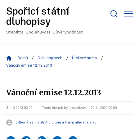
Spořicí státní
Zobrazit/skrýt
dluhopisy
search
bar
Stabilita, Spolehlivost, Důvěryhodnost
Domů
O dluhopisech
Úrokové sazby
Vánoční emise 12.12.2013
Vánoční emise 12.12.2013
31.10.2013 00:00
Tento článek byl aktualizován 20.11.2020 00:00
odbor Řízení státního dluhu a finančního majetku