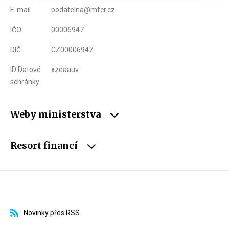
E-mail
podatelna@mfcr.cz
IČO
00006947
DIČ
CZ00006947
ID Datové
xzeaauv
schránky
Weby ministerstva
Resort financí
Novinky přes RSS