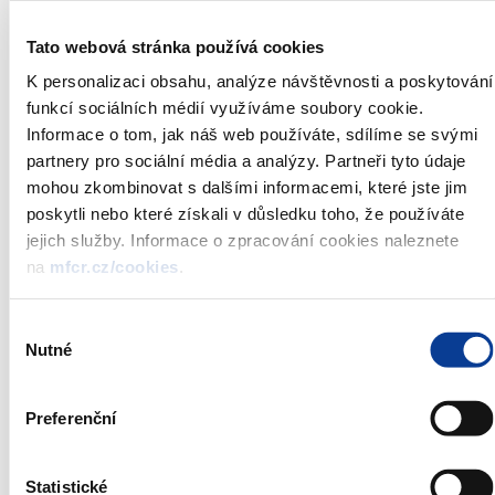
12. 12. 2016 – 12. 12. 2017
4,00 %
4,00 %
Tato webová stránka používá cookies
12. 12. 2017 – 12. 12. 2018
5,50 %
6,50 %
K personalizaci obsahu, analýze návštěvnosti a poskytování
funkcí sociálních médií využíváme soubory cookie.
Informace o tom, jak náš web používáte, sdílíme se svými
Tabulka č. 3 – Výnosy 7letého proti-inflačního spořicího
státního dluhopisu České republiky vydávaného dne 12.
partnery pro sociální média a analýzy. Partneři tyto údaje
12. 2013
mohou zkombinovat s dalšími informacemi, které jste jim
Období
Proti-inflační
poskytli nebo které získali v důsledku toho, že používáte
12. 12. 2013 – 12. 6. 2014
0,82190 % p. s.
jejich služby. Informace o zpracování cookies naleznete
na
12. 6. 2014 – 12. 12. 2014
mfcr.cz/cookies
.
0,41247 % p. s.
12. 12. 2014 – 12. 6. 2015
0,57441 % p. s.
12. 6. 2015 – 12. 12. 2015
0,25000 % p. s.
Výběr
Nutné
12. 12. 2015 – 12. 6. 2016
0,89725 % p. s.
souhlasu
12. 6. 2016 – 12. 12. 2016
0,41077 % p. s.
12. 12. 2016 – 12. 6. 2017
2,13492 % p. s.
Preferenční
12. 6. 2017 – 12. 12. 2017
1,22371 % p. s.
12. 12. 2017 – 12. 6. 2018
1,21432 % p. s.
Statistické
12. 6. 2018 – 12. 12. 2018
1,49164 % p. s.