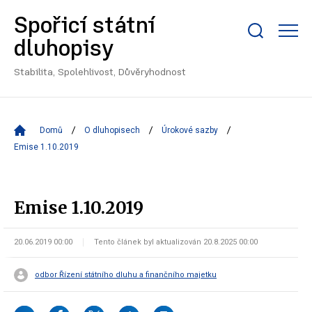
Spořicí státní
Zobrazit/skrýt
dluhopisy
search
bar
Stabilita, Spolehlivost, Důvěryhodnost
Domů
O dluhopisech
Úrokové sazby
Emise 1.10.2019
Emise 1.10.2019
20.06.2019 00:00
Tento článek byl aktualizován 20.8.2025 00:00
odbor Řízení státního dluhu a finančního majetku