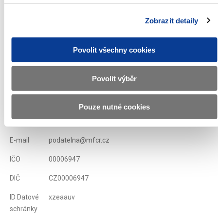
Zobrazit detaily
Zobrazeno
187 ×
Doporučeno
66 ×
Povolit všechny cookies
Ministerstvo financí ČR
Povolit výběr
Adresa
Letenská 15, 118 10 Praha
Pouze nutné cookies
Telefon
+420 257 041 111
E-mail
podatelna@mfcr.cz
IČO
00006947
DIČ
CZ00006947
ID Datové
xzeaauv
schránky