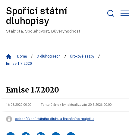
Spořicí státní
Zobrazit/skrýt
dluhopisy
search
bar
Stabilita, Spolehlivost, Důvěryhodnost
Domů
O dluhopisech
Úrokové sazby
Emise 1.7.2020
Emise 1.7.2020
16.03.2020 00:00
Tento článek byl aktualizován 20.5.2026 00:00
odbor Řízení státního dluhu a finančního majetku