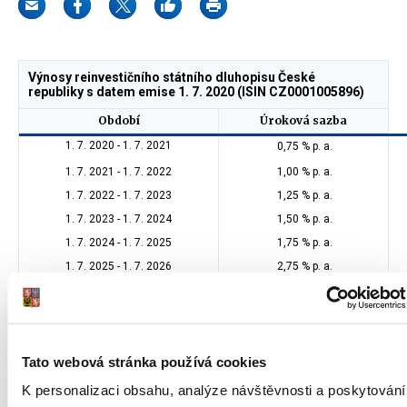
Výnosy reinvestičního státního dluhopisu České
republiky s datem emise 1. 7. 2020 (ISIN CZ0001005896)
Období
Úroková sazba
1. 7. 2020 - 1. 7. 2021
0,75
% p. a.
1. 7. 2021 - 1. 7. 2022
1,00 % p. a.
1. 7. 2022 - 1. 7. 2023
1,25 % p. a.
1. 7. 2023 - 1. 7. 2024
1,50 % p. a.
1. 7. 2024 - 1. 7. 2025
1,75 % p. a.
1. 7. 2025 - 1. 7. 2026
2,75 % p. a.
Výnosy proti-inflačního státního dluhopisu České
republiky s datem emise 1. 7. 2020 (ISIN CZ0001005904)
Tato webová stránka používá cookies
Období
Úroková sazba
K personalizaci obsahu, analýze návštěvnosti a poskytování
1. 7. 2020 - 1. 7. 2021
3,56306 % p. a.