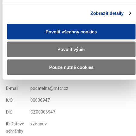
Zobrazit detaily
Zobrazeno
729 ×
Doporučeno
70 ×
Povolit všechny cookies
Ministerstvo financí ČR
Povolit výběr
Adresa
Letenská 15, 118 10 Praha
Pouze nutné cookies
Telefon
+420 257 041 111
E-mail
podatelna@mfcr.cz
IČO
00006947
DIČ
CZ00006947
ID Datové
xzeaauv
schránky