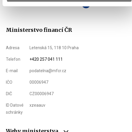
Zobrazeno
136 ×
Doporučeno
71 ×
Ministerstvo financí ČR
Adresa
Letenská 15, 118 10 Praha
Telefon
+420 257 041 111
E-mail
podatelna@mfcr.cz
IČO
00006947
DIČ
CZ00006947
ID Datové
xzeaauv
schránky
Weby ministerstva