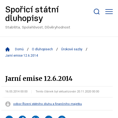
Spořicí státní
Zobrazit/skrýt
dluhopisy
search
bar
Stabilita, Spolehlivost, Důvěryhodnost
Domů
O dluhopisech
Úrokové sazby
Jarní emise 12.6.2014
Jarní emise 12.6.2014
16.05.2014 00:00
Tento článek byl aktualizován 20.11.2020 00:00
odbor Řízení státního dluhu a finančního majetku