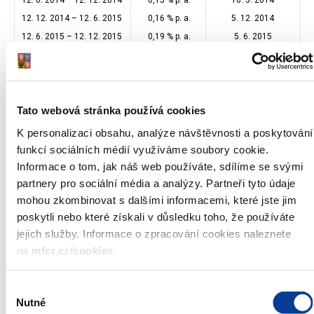
12. 6. 2014 – 12. 12. 2014
0,15 % p. a.
16. 5. 2014
12. 12. 2014 – 12. 6. 2015
0,16 % p. a.
5. 12. 2014
12. 6. 2015 – 12. 12. 2015
0,19 % p. a.
5. 6. 2015
12. 12. 2015 – 12. 6. 2016
0,21 % p. a.
7. 12. 2015
12. 6. 2016 – 12. 12. 2016
0,26 % p. a.
7. 6. 2016
12. 12. 2016 – 12. 6. 2017
0,31 % p. a.
7. 12. 2016
Tato webová stránka používá cookies
12. 6. 2017 – 12. 12. 2017
0,37 % p. a.
7. 6. 2017
12. 12. 2017 – 12. 6. 2018
0,88 % p. a.
7. 12. 2017
K personalizaci obsahu, analýze návštěvnosti a poskytování
12. 6. 2018 – 12. 12. 2018
1,09 % p. a.
8. 6. 2018
funkcí sociálních médií využíváme soubory cookie.
12. 12. 2018 – 12. 6. 2019
2,22 % p. a.
7. 12. 2018
Informace o tom, jak náš web používáte, sdílíme se svými
partnery pro sociální média a analýzy. Partneři tyto údaje
12. 6. 2019 – 12. 12. 2019
2,43 % p. a.
7. 6. 2019
mohou zkombinovat s dalšími informacemi, které jste jim
12. 12. 2019 – 12. 6. 2020
2,47 % p. a.
6. 12. 2019
poskytli nebo které získali v důsledku toho, že používáte
12. 6. 2020 – 12. 12. 2020
0,66 % p. a.
8. 6. 2020
jejich služby. Informace o zpracování cookies naleznete
na
mfcr.cz/cookies
.
Tabulka č. 3 – VýnosY proti-inflačního spořicího státního
dluhopisu České republiky vydávaného dne 12. 6. 2014
Výběr
Nutné
Období
Proti-inflační
souhlasu