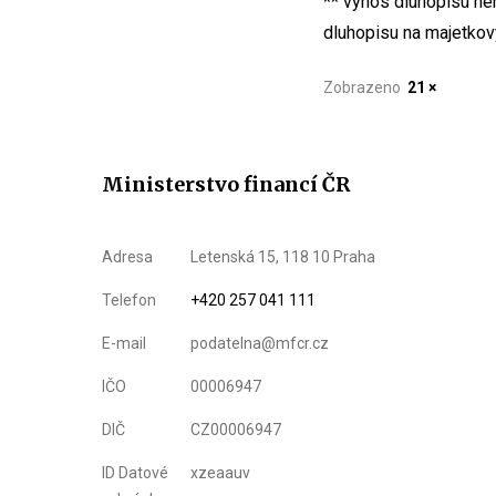
** výnos dluhopisu nen
dluhopisu na majetkov
Zobrazeno
21 ×
Ministerstvo financí ČR
Adresa
Letenská 15, 118 10 Praha
Telefon
+420 257 041 111
E-mail
podatelna@mfcr.cz
IČO
00006947
DIČ
CZ00006947
ID Datové
xzeaauv