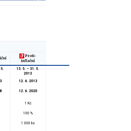
Proti-
iční
inflační
 5.
13. 5. – 31. 5.
2013
3
12. 6. 2013
8
12. 6. 2020
1 Kč
100 %
1 000 ks