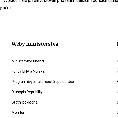
í vyplácen, ale je reinvestován připsáním dalších spořicích dluh
ý účet
Weby ministerstva
Ministerstvo financí
Fondy EHP a Norska
Program švýcarsko-české spolupráce
Dluhopis Republiky
Státní pokladna
Monitor