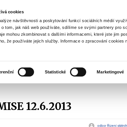
ívá cookies
pisy
nalýze návštěvnosti a poskytování funkcí sociálních médií vyu
yhodnost
 o tom, jak náš web používáte, sdílíme se svými partnery pro so
Pohybujte
daje mohou zkombinovat s dalšími informacemi, které jste jim pos
oho, že používáte jejich služby. Informace o zpracování cookies 
šipkami
nahoru
ovat
Užitečné
Před
a
Zobrazit
Zobrazit
submenu
submenu
dolů
Jak
Užitečné
investovat
erenční
Statistické
Marketingové
pro
 EMISE 12.6.2013
výběr
našeptaných
položek
ISE 12.6.2013
odbor Řízení státní