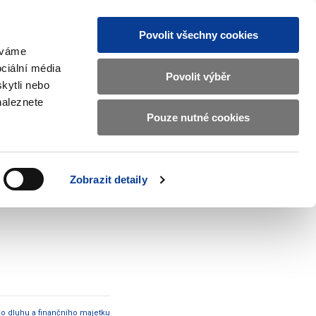
Povolit všechny cookies
žíváme
MAJETKOVÝ ÚČET
Vyhledat
ciální média
Povolit výběr
kytli nebo
naleznete
Pouze nutné cookies
pisy a oznámení
Kontakty
Zobrazit
submenu
Předpisy
a
Zobrazit detaily
oznámení
ho dluhu a finančního majetku