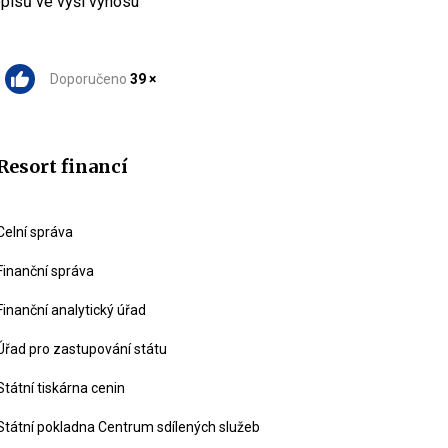
opisů ve výši výnosu
Doporučeno
39 ×
Resort financí
Celní správa
Finanční správa
Finanční analytický úřad
Úřad pro zastupování státu
Státní tiskárna cenin
Státní pokladna Centrum sdílených služeb