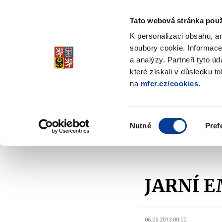
Tato webová stránka použ
Spořicí státní dluho
K personalizaci obsahu, a
Stabilita, Spolehlivost, Důvěr
soubory cookie. Informace
a analýzy. Partneři tyto ú
které získali v důsledku t
na
mfcr.cz/cookies
.
O dluhopisech
Jak invest
Zobrazit
submenu
O
Výběr
dluhopisech
Nutné
Pref
souhlasu
Domů
O dluhopisech
Typy dluhopisů
JARNÍ
JARNÍ EM
06.05.2013 00:00