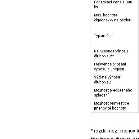
Pořizovací cena 1 000
ks
Max. hodnota
objednávky na osobu
Typ úročení
Reinvestice výnosu
dluhopisu**
Frekvence připsání
výnosu dluhopisu
Výplata výnosu
dluhopisu
Možnost předčasného
splacení
Možnost reinvestice
jmenovité hodnoty
* rozdíl mezi jmenovi