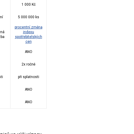
1 000 Kč
ní
5 000 000 ks
procentní změna
vná
indexu
zba
spotřebitelských
cen
ANO
2x ročně
ti
při splatnosti
ANO
ANO