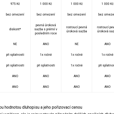
975 Kč
1 000 Kč
1 000 Kč
1 000 Kč
bez omezení
bez omezení
bez omezení
bez omeze
pevná úroková
rostoucí pevná
rostoucí pe
diskont*
sazba s prémií v
úroková sazba
úroková sa
posledním roce
NE
ANO
NE
ANO
při splatnosti
1x ročně
1x ročně
1x ročně
při splatnosti
při splatnosti
1x ročně
při splatnos
ANO
ANO
ANO
ANO
ANO
ANO
ANO
ANO
tou hodnotou dluhopisu a jeho pořizovací cenou