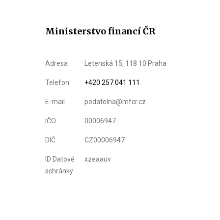
Ministerstvo financí ČR
Adresa
Letenská 15, 118 10 Praha
Telefon
+420 257 041 111
E-mail
podatelna@mfcr.cz
IČO
00006947
DIČ
CZ00006947
ID Datové
xzeaauv
schránky