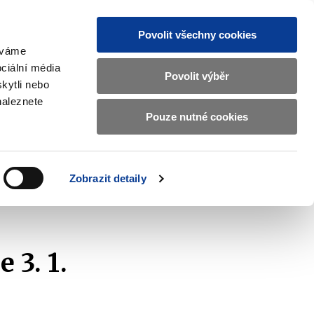
Povolit všechny cookies
žíváme
MAJETKOVÝ ÚČET
Vyhledat
ciální média
Povolit výběr
kytli nebo
naleznete
Pouze nutné cookies
pisy a oznámení
Kontakty
Zobrazit
submenu
Předpisy
a
Zobrazit detaily
oznámení
 3. 1.