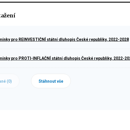
tažení
ínky pro REINVESTIČNÍ státní dluhopis České republiky, 2022-2028
ínky pro PROTI-INFLAČNÍ státní dluhopis České republiky, 2022-20
ané (
0
)
Stáhnout vše