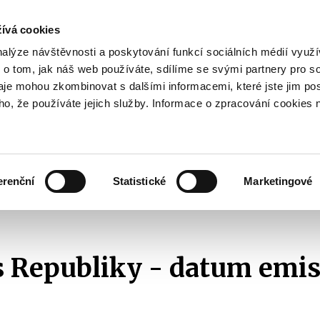
ívá cookies
pisy
nalýze návštěvnosti a poskytování funkcí sociálních médií vyu
yhodnost
 o tom, jak náš web používáte, sdílíme se svými partnery pro so
Pohybujte
daje mohou zkombinovat s dalšími informacemi, které jste jim pos
oho, že používáte jejich služby. Informace o zpracování cookies 
šipkami
nahoru
ovat
Užitečné
Před
a
Zobrazit
Zobrazit
submenu
submenu
dolů
Jak
Užitečné
investovat
erenční
Statistické
Marketingové
pro
Republiky - datum emise 3. 1. 2022
výběr
našeptaných
položek
 Republiky - datum emise