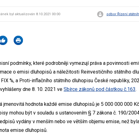
lánek byl aktualizován 8.10.2021 00:00
odbor Řízení státní
isní podmínky, které podrobněji vymezují práva a povinnosti emi
ormace o emisi dluhopisů a náležitosti Reinvestičního státního d
FIX %, a Proti-inflačního státního dluhopisu České republiky, 2
vyhlášeny dne 8. 10. 2021 ve
Sbírce zákonů pod částkou č.163
.
 jmenovitá hodnota každé emise dluhopisů je 5 000 000 000 Kč (
pisy mohou být v souladu s ustanovením § 7 zákona č. 190/2004 
ředpisů vydány v menším nebo ve větším objemu emise, než byl
nota emise dluhopisů.