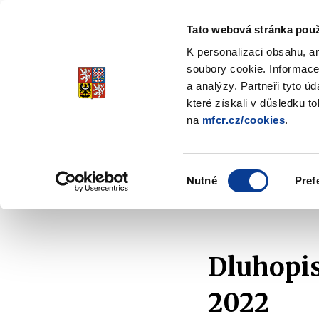
Tato webová stránka použ
Spořicí státní dluho
K personalizaci obsahu, a
Stabilita, Spolehlivost, Důvěr
soubory cookie. Informace
a analýzy. Partneři tyto ú
které získali v důsledku t
na
mfcr.cz/cookies
.
O dluhopisech
Jak invest
Zobrazit
submenu
O
Výběr
dluhopisech
Nutné
Pref
souhlasu
Domů
Předpisy
Emisní podmínky
Dluhopis 
Dluhopis
2022