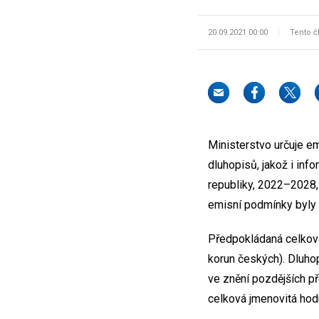
20.09.2021 00:00
Tento č
Ministerstvo určuje em
dluhopisů, jakož i inf
republiky, 2022–2028, 
emisní podmínky byly 
Předpokládaná celková
korun českých). Dluho
ve znění pozdějších p
celková jmenovitá hod