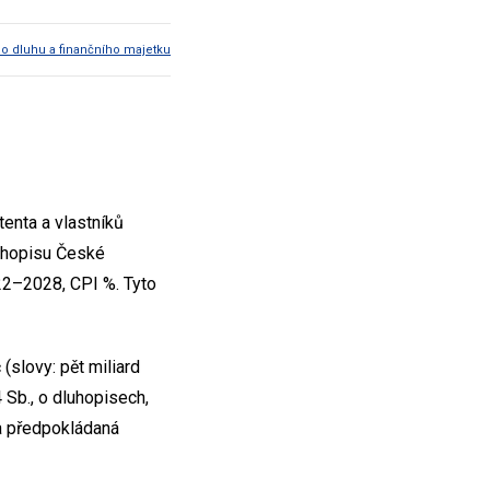
ho dluhu a finančního majetku
tenta a vlastníků
luhopisu České
022–2028, CPI %. Tyto
slovy: pět miliard
Sb., o dluhopisech,
a předpokládaná