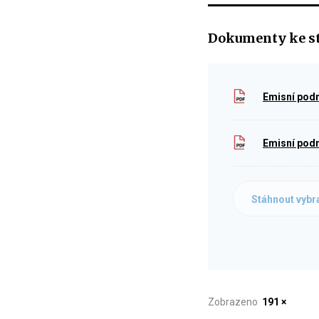
Dokumenty ke s
Emisní podm
Emisní podm
Stáhnout vybr
Zobrazeno
191 ×