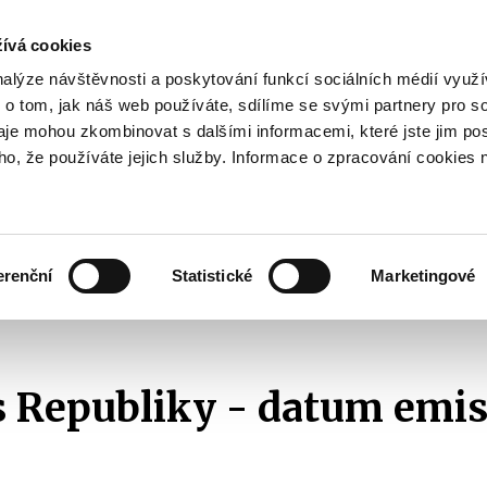
ívá cookies
pisy
nalýze návštěvnosti a poskytování funkcí sociálních médií vyu
yhodnost
 o tom, jak náš web používáte, sdílíme se svými partnery pro so
Pohybujte
daje mohou zkombinovat s dalšími informacemi, které jste jim pos
oho, že používáte jejich služby. Informace o zpracování cookies 
šipkami
nahoru
ovat
Užitečné
Před
a
Zobrazit
Zobrazit
submenu
submenu
dolů
Jak
Užitečné
investovat
erenční
Statistické
Marketingové
pro
Republiky - datum emise 1. 7. 2019
výběr
našeptaných
položek
 Republiky - datum emise