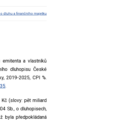
ho dluhu a finančního majetku
 emitenta a vlastníků
tního dluhopisu České
iky, 2019-2025, CPI %.
 35
.
č (slovy: pět miliard
4 Sb., o dluhopisech,
ž byla předpokládaná