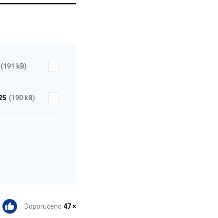
(191 kB)
25
(190 kB)
Doporučeno
47 ×