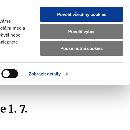
Povolit všechny cookies
žíváme
MAJETKOVÝ ÚČET
Vyhledat
ciální média
Povolit výběr
kytli nebo
naleznete
Pouze nutné cookies
pisy a oznámení
Kontakty
Zobrazit
submenu
Předpisy
a
Zobrazit detaily
oznámení
 1. 7.