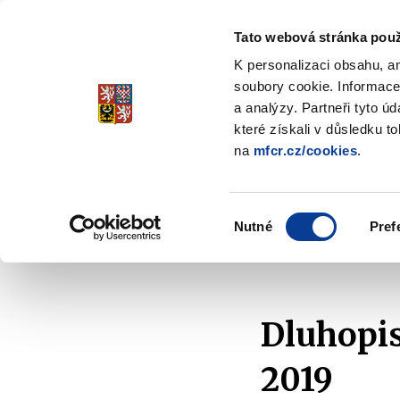
Tato webová stránka použ
Spořicí státní dluho
K personalizaci obsahu, a
Stabilita, Spolehlivost, Důvěr
soubory cookie. Informace
a analýzy. Partneři tyto ú
které získali v důsledku t
na
mfcr.cz/cookies
.
O dluhopisech
Jak invest
Zobrazit
submenu
O
Výběr
dluhopisech
Nutné
Pref
souhlasu
Domů
Předpisy
Emisní podmínky
Dluhopis 
Dluhopis
2019