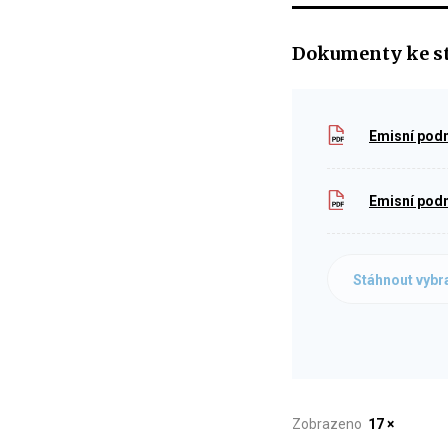
Dokumenty ke s
Emisní podm
Emisní podm
Stáhnout vybr
Zobrazeno
17 ×