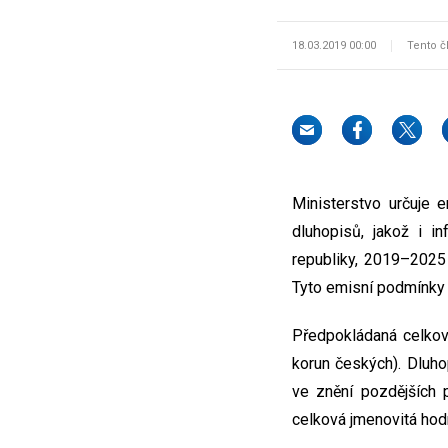
18.03.2019 00:00
Tento č
Ministerstvo určuje 
dluhopisů, jakož i i
republiky, 2019–2025 
Tyto emisní podmínky 
Předpokládaná celkov
korun českých). Dluh
ve znění pozdějších
celková jmenovitá hod