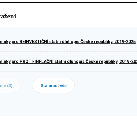
tažení
ínky pro REINVESTIČNÍ státní dluhopis České republiky, 2019-2025
ínky pro PROTI-INFLAČNÍ státní dluhopis České republiky, 2019-20
ané (
0
)
Stáhnout vše