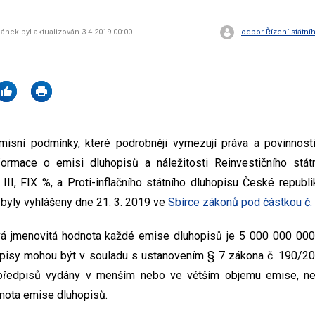
lánek byl aktualizován 3.4.2019 00:00
odbor Řízení státní
emisní podmínky, které podrobněji vymezují práva a povinnosti
nformace o emisi dluhopisů a náležitosti Reinvestičního stá
III, FIX %, a Proti-inflačního státního dluhopisu České republ
byly vyhlášeny dne 21. 3. 2019 ve
Sbírce zákonů pod částkou č.
á jmenovitá hodnota každé emise dluhopisů je 5 000 000 000 K
opisy mohou být v souladu s ustanovením § 7 zákona č. 190/200
 předpisů vydány v menším nebo ve větším objemu emise, ne
nota emise dluhopisů.