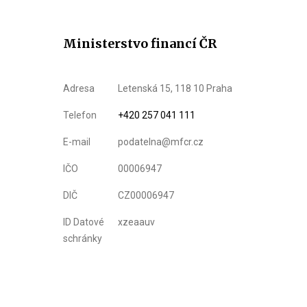
Ministerstvo financí ČR
Adresa
Letenská 15, 118 10 Praha
Telefon
+420 257 041 111
E-mail
podatelna@mfcr.cz
IČO
00006947
DIČ
CZ00006947
ID Datové
xzeaauv
schránky