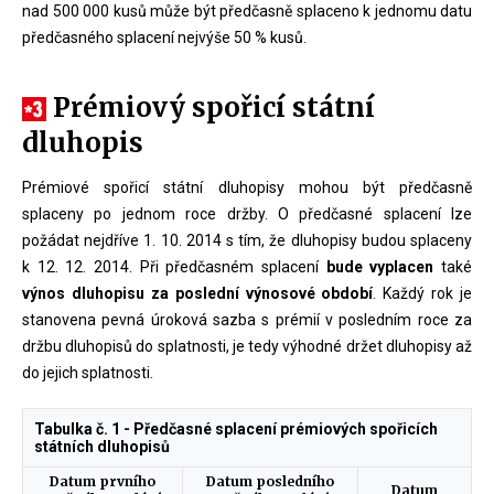
nad 500 000 kusů může být předčasně splaceno k jednomu datu
předčasného splacení nejvýše 50 % kusů.
Prémiový spořicí státní
dluhopis
Prémiové spořicí státní dluhopisy mohou být předčasně
splaceny po jednom roce držby. O předčasné splacení lze
požádat nejdříve 1. 10. 2014 s tím, že dluhopisy budou splaceny
k 12. 12. 2014. Při předčasném splacení
bude vyplacen
také
výnos dluhopisu za poslední výnosové období
. Každý rok je
stanovena pevná úroková sazba s prémií v posledním roce za
držbu dluhopisů do splatnosti, je tedy výhodné držet dluhopisy až
do jejich splatnosti.
Tabulka č. 1 - Předčasné splacení prémiových spořicích
státních dluhopisů
Datum prvního
Datum posledního
Datum