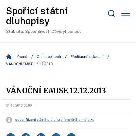
Spořicí státní
Zobrazit/skrýt
dluhopisy
search
bar
Stabilita, Spolehlivost, Důvěryhodnost
Domů
O dluhopisech
Předčasné splacení
VÁNOČNÍ EMISE 12.12.2013
VÁNOČNÍ EMISE 12.12.2013
31.10.2013 00:00
odbor Řízení státního dluhu a finančního majetku