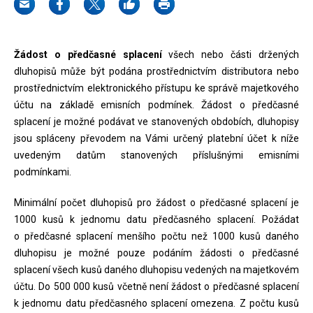
Žádost o předčasné splacení
všech nebo části držených
dluhopisů může být podána prostřednictvím distributora nebo
prostřednictvím elektronického přístupu ke správě majetkového
účtu na základě emisních podmínek. Žádost o předčasné
splacení je možné podávat ve stanovených obdobích, dluhopisy
jsou spláceny převodem na Vámi určený platební účet k níže
uvedeným datům stanovených příslušnými emisními
podmínkami.
Minimální počet dluhopisů pro žádost o předčasné splacení je
1000 kusů k jednomu datu předčasného splacení. Požádat
o předčasné splacení menšího počtu než 1000 kusů daného
dluhopisu je možné pouze podáním žádosti o předčasné
splacení všech kusů daného dluhopisu vedených na majetkovém
účtu. Do 500 000 kusů včetně není žádost o předčasné splacení
k jednomu datu předčasného splacení omezena. Z počtu kusů