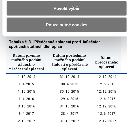
Proti-inflační spořicí státní dluhopisy mohou být předčasně
splaceny již po jednom roce držby. O předčasné splacení lze
Povolit výběr
požádat nejdříve 1. 10. 2014 s tím, že dluhopisy budou splaceny k
12. 12. 2014. Při předčasném splacení
bude vyplacen
také
výnos
Pouze nutné cookies
dluhopisu za poslední výnosové období.
Tabulka č. 3 - Předčasné splacení proti-inflačních
spořicích státních dluhopisů
Datum prvního
Datum posledního
Datum
možného podání
možného podání
předčasného
žádosti o
žádosti o předčasné
splacení
předčasné splacení
splacení
1. 10. 2014
31. 10. 2014
12. 12. 2014
1. 4. 2015
30. 4. 2015
12. 6. 2015
1. 10. 2015
30. 10. 2015
12. 12. 2015
1. 4. 2016
29. 4. 2016
12. 6. 2016
3. 10. 2016
31. 10. 2016
12. 12. 2016
3. 4. 2017
28. 4. 2017
12. 6. 2017
2. 10. 2017
31. 10. 2017
12. 12. 2017