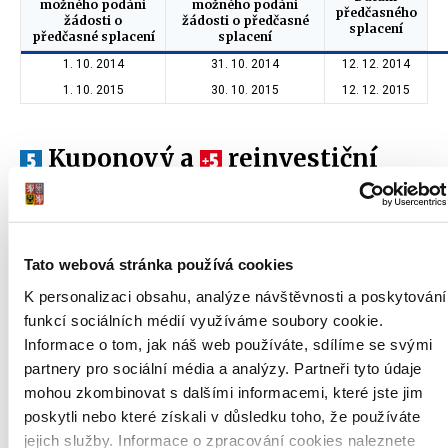
možného podání
možného podání
předčasného
žádosti o
žádosti o předčasné
splacení
předčasné splacení
splacení
1. 10. 2014
31. 10. 2014
12. 12. 2014
1. 10. 2015
30. 10. 2015
12. 12. 2015
Kuponový a
reinvestiční
spořicí státní dluhopis
Kuponové a reinvestiční spořicí státní dluhopisy mohou být
předčasně splaceny po jednom roce držby. O předčasné splacení
Tato webová stránka používá cookies
lze požádat nejdříve 1. 10. 2014 s tím, že dluhopisy budou
K personalizaci obsahu, analýze návštěvnosti a poskytování
splaceny k 12. 12. 2014. Při předčasném splacení
bude vyplacen
funkcí sociálních médií využíváme soubory cookie.
také
poměrný výnos dluhopisu za poslední výnosové období.
Informace o tom, jak náš web používáte, sdílíme se svými
Vzhledem k tomu, že výnos dluhopisu s každým dalším
partnery pro sociální média a analýzy. Partneři tyto údaje
výnosovým obdobím narůstá, je výhodné držet dluhopisy co
mohou zkombinovat s dalšími informacemi, které jste jim
nejdéle.
poskytli nebo které získali v důsledku toho, že používáte
jejich služby. Informace o zpracování cookies naleznete