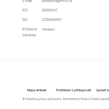
E-mail
podatelna@mfcr.cz
IČO
00006947
DIČ
CZ00006947
ID Datové
xzeaauv
schránky
Mapa stránek
Prohlášení o přístupnosti
Upravit 
© Všechna práva vyhrazena. Ministerstvo financí České repub