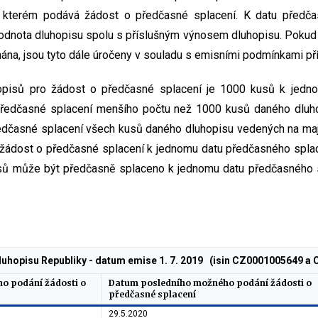
 kterém podává žádost o předčasné splacení. K datu předčas
odnota dluhopisu spolu s příslušným výnosem dluhopisu. Pokud
ána, jsou tyto dále úročeny v souladu s emisními podmínkami př
hopisů pro žádost o předčasné splacení je 1000 kusů k jedn
předčasné splacení menšího počtu než 1000 kusů daného dlu
edčasné splacení všech kusů daného dluhopisu vedených na ma
 žádost o předčasné splacení k jednomu datu předčasného spla
ů může být předčasně splaceno k jednomu datu předčasného 
luhopisu Republiky - datum emise 1. 7. 2019 (isin CZ0001005649 a
o podání žádosti o
Datum posledního možného podání žádosti o
předčasné splacení
29.5.2020