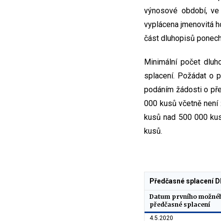
výnosové období, ve
vyplácena jmenovitá h
část dluhopisů ponech
Minimální počet dlu
splacení. Požádat o 
podáním žádosti o př
000 kusů včetně není
kusů nad 500 000 kus
kusů.
Předčasné splacení D
Datum prvního možnéh
předčasné splacení
4.5.2020