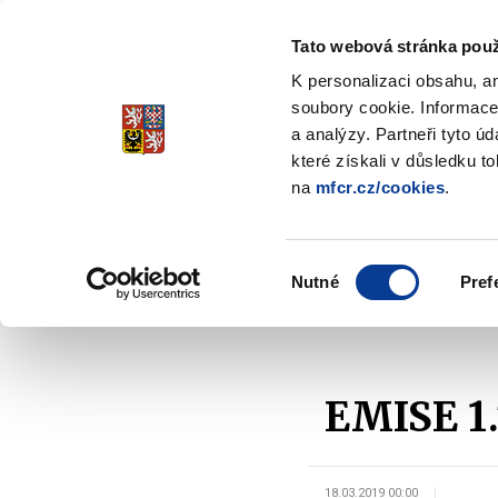
Tato webová stránka použ
Spořicí státní dluho
K personalizaci obsahu, a
Stabilita, Spolehlivost, Důvěr
soubory cookie. Informace
a analýzy. Partneři tyto ú
které získali v důsledku t
na
mfcr.cz/cookies
.
O dluhopisech
Jak invest
Zobrazit
submenu
O
Výběr
dluhopisech
Nutné
Pref
souhlasu
Domů
O dluhopisech
Předčasné splacení
EMISE 1.
18.03.2019 00:00