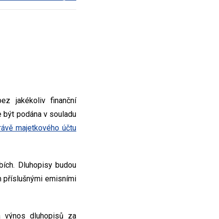
z jakékoliv finanční
 být podána v souladu
rávě majetkového účtu
bích. Dluhopisy budou
 příslušnými emisními
a výnos dluhopisů za