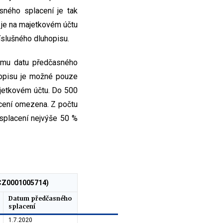
ného splacení je tak
 je na majetkovém účtu
íslušného dluhopisu.
omu datu předčasného
hopisu je možné pouze
jetkovém účtu. Do 500
cení omezena. Z počtu
splacení nejvýše 50 %
 CZ0001005714)
Datum předčasného
splacení
1.7.2020