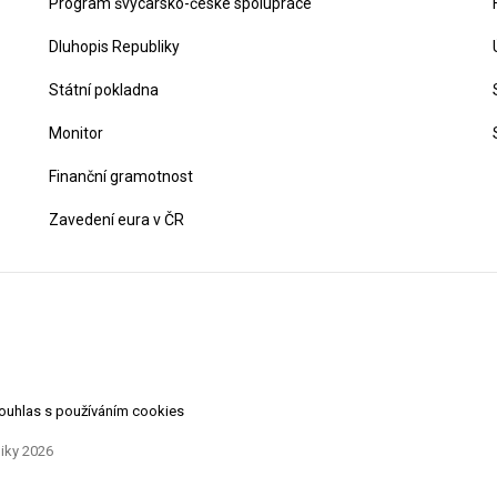
Program švýcarsko-české spolupráce
Dluhopis Republiky
Státní pokladna
Monitor
Finanční gramotnost
Zavedení eura v ČR
souhlas s používáním cookies
liky 2026