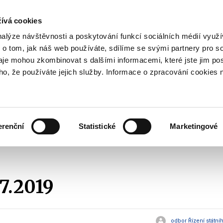
ívá cookies
pisy
nalýze návštěvnosti a poskytování funkcí sociálních médií vyu
yhodnost
 o tom, jak náš web používáte, sdílíme se svými partnery pro so
Pohybujte
daje mohou zkombinovat s dalšími informacemi, které jste jim pos
oho, že používáte jejich služby. Informace o zpracování cookies 
šipkami
nahoru
ovat
Užitečné
Před
a
Zobrazit
Zobrazit
submenu
submenu
dolů
Jak
Užitečné
investovat
erenční
Statistické
Marketingové
pro
EMISE 1.7.2019
výběr
našeptaných
položek
7.2019
odbor Řízení státní