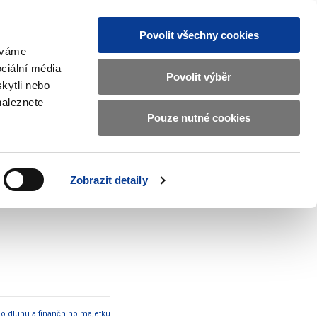
Povolit všechny cookies
žíváme
MAJETKOVÝ ÚČET
Vyhledat
ciální média
Povolit výběr
kytli nebo
naleznete
Pouze nutné cookies
pisy a oznámení
Kontakty
Zobrazit
submenu
Předpisy
a
Zobrazit detaily
oznámení
ho dluhu a finančního majetku