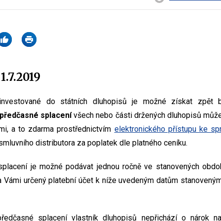
1.7.2019
 investované do státních dluhopisů je možné získat zpět be
předčasné splacení
všech nebo části držených dluhopisů může
i, a to zdarma prostřednictvím
elektronického přístupu ke sp
mluvního distributora za poplatek dle platného ceníku.
placení je možné podávat jednou ročně ve stanovených obdo
 Vámi určený platební účet k níže uvedeným datům stanoveným
ředčasné splacení vlastník dluhopisů nepřichází o nárok n