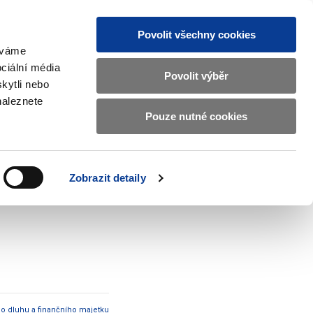
Povolit všechny cookies
žíváme
MAJETKOVÝ ÚČET
Vyhledat
ciální média
Povolit výběr
kytli nebo
naleznete
Pouze nutné cookies
pisy a oznámení
Kontakty
Zobrazit
submenu
Předpisy
a
Zobrazit detaily
oznámení
ho dluhu a finančního majetku