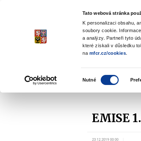
Tato webová stránka použ
Spořicí státní dluho
K personalizaci obsahu, a
Stabilita, Spolehlivost, Důvěr
soubory cookie. Informace
a analýzy. Partneři tyto ú
které získali v důsledku t
na
mfcr.cz/cookies
.
O dluhopisech
Jak invest
Zobrazit
submenu
O
Výběr
dluhopisech
Nutné
Pref
souhlasu
Domů
O dluhopisech
Předčasné splacení
EMISE 1
23.12.2019 00:00