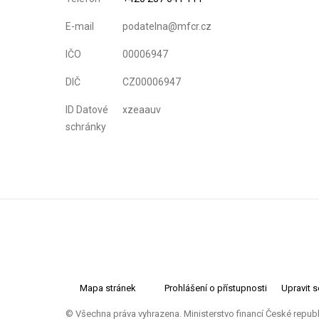
E-mail
podatelna@mfcr.cz
IČO
00006947
DIČ
CZ00006947
ID Datové
xzeaauv
schránky
Mapa stránek
Prohlášení o přístupnosti
Upravit 
© Všechna práva vyhrazena. Ministerstvo financí České repub