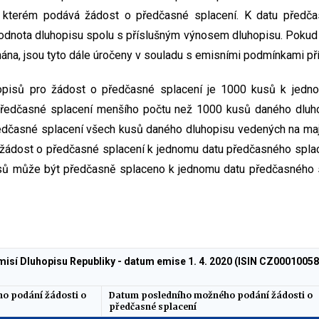
 kterém podává žádost o předčasné splacení. K datu předčas
odnota dluhopisu spolu s příslušným výnosem dluhopisu. Pokud
ána, jsou tyto dále úročeny v souladu s emisními podmínkami př
hopisů pro žádost o předčasné splacení je 1000 kusů k jedn
předčasné splacení menšího počtu než 1000 kusů daného dlu
edčasné splacení všech kusů daného dluhopisu vedených na ma
 žádost o předčasné splacení k jednomu datu předčasného spla
ů může být předčasně splaceno k jednomu datu předčasného 
misí Dluhopisu Republiky - datum emise 1. 4. 2020 (ISIN CZ000100
o podání žádosti o
Datum posledního možného podání žádosti o
předčasné splacení