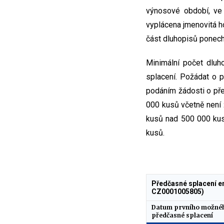
výnosové období, ve
vyplácena jmenovitá h
část dluhopisů ponech
Minimální počet dlu
splacení. Požádat o 
podáním žádosti o př
000 kusů včetně není
kusů nad 500 000 kus
kusů.
Předčasné splacení e
CZ0001005805)
Datum prvního možnéh
předčasné splacení