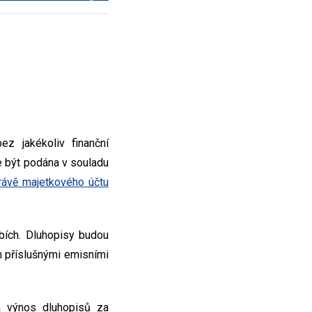
z jakékoliv finanční
 být podána v souladu
rávě majetkového účtu
bích. Dluhopisy budou
 příslušnými emisními
a výnos dluhopisů za