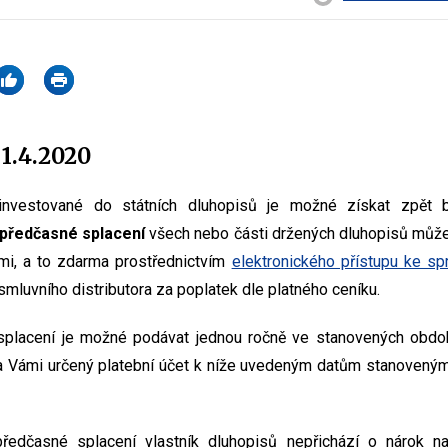
1.4.2020
 investované do státních dluhopisů je možné získat zpět be
předčasné splacení
všech nebo části držených dluhopisů může
i, a to zdarma prostřednictvím
elektronického přístupu ke sp
mluvního distributora za poplatek dle platného ceníku.
placení je možné podávat jednou ročně ve stanovených obdo
 Vámi určený platební účet k níže uvedeným datům stanoveným
ředčasné splacení vlastník dluhopisů nepřichází o nárok n