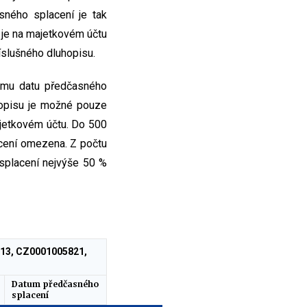
ného splacení je tak
 je na majetkovém účtu
íslušného dluhopisu.
omu datu předčasného
hopisu je možné pouze
jetkovém účtu. Do 500
cení omezena. Z počtu
splacení nejvýše 50 %
5813, CZ0001005821,
Datum předčasného
splacení