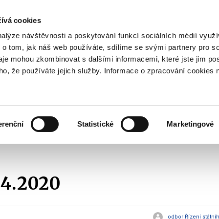
ívá cookies
pisy
nalýze návštěvnosti a poskytování funkcí sociálních médií vyu
yhodnost
 o tom, jak náš web používáte, sdílíme se svými partnery pro so
Pohybujte
daje mohou zkombinovat s dalšími informacemi, které jste jim pos
oho, že používáte jejich služby. Informace o zpracování cookies 
šipkami
nahoru
ovat
Užitečné
Před
a
Zobrazit
Zobrazit
submenu
submenu
dolů
Jak
Užitečné
investovat
erenční
Statistické
Marketingové
pro
EMISE 1.4.2020
výběr
našeptaných
položek
.4.2020
odbor Řízení státní