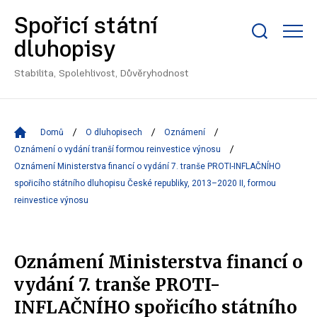
Spořicí státní
Zobrazit/skrýt
dluhopisy
search
bar
Stabilita, Spolehlivost, Důvěryhodnost
Domů
O dluhopisech
Oznámení
Oznámení o vydání tranší formou reinvestice výnosu
Oznámení Ministerstva financí o vydání 7. tranše PROTI-INFLAČNÍHO
spořicího státního dluhopisu České republiky, 2013–2020 II, formou
reinvestice výnosu
Oznámení Ministerstva financí o
vydání 7. tranše PROTI-
INFLAČNÍHO spořicího státního