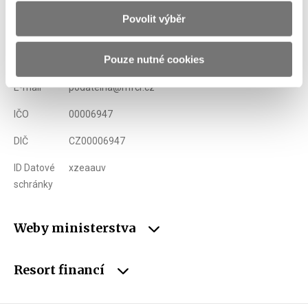
Povolit výběr
Adresa
Letenská 15, 118 10 Praha
Pouze nutné cookies
Telefon
+420 257 041 111
E-mail
podatelna@mfcr.cz
IČO
00006947
DIČ
CZ00006947
ID Datové
xzeaauv
schránky
Weby ministerstva
Resort financí