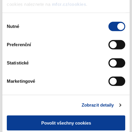
INFLAČNÍHO spořicího státního
cookies naleznete na
mfcr.cz/cookies
.
dluhopisu České republiky, 2013–2020
II, formou reinvestice výnosu
Výběr
(272 kB)
Nutné
souhlasu
Preferenční
Stáhnout vybrané (
0
)
Statistické
Stáhnout vše
Marketingové
Zobrazeno
9 ×
Doporučeno
37 ×
Zobrazit detaily
Povolit všechny cookies
Ministerstvo financí ČR