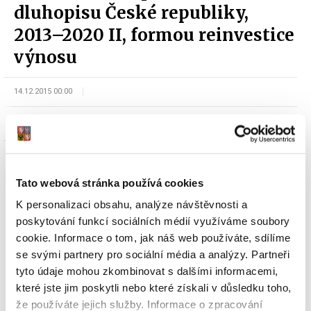
dluhopisu České republiky,
2013–2020 II, formou reinvestice
výnosu
14.12.2015 00:00
odbor Řízení státního dluhu a finančního majetku
Tato webová stránka používá cookies
K personalizaci obsahu, analýze návštěvnosti a
poskytování funkcí sociálních médií využíváme soubory
cookie. Informace o tom, jak náš web používáte, sdílíme
Dokumenty ke stažení
se svými partnery pro sociální média a analýzy. Partneři
tyto údaje mohou zkombinovat s dalšími informacemi,
které jste jim poskytli nebo které získali v důsledku toho,
Oznámení o vydání 7. tranše PROTI-
že používáte jejich služby. Informace o zpracování