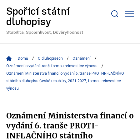
Spořicí státní
Zobrazit/skrýt
dluhopisy
search
bar
Stabilita, Spolehlivost, Důvěryhodnost
Domů
O dluhopisech
Oznámení
Oznámení o vydání tranší formou reinvestice výnosu
Oznámení Ministerstva financí o vydání 6. tranše PROTI-INFLAČNÍHO
státního dluhopisu České republiky, 2021-2027, formou reinvestice
výnosu
Oznámení Ministerstva financí o
vydání 6. tranše PROTI-
INFLAČNÍHO státního