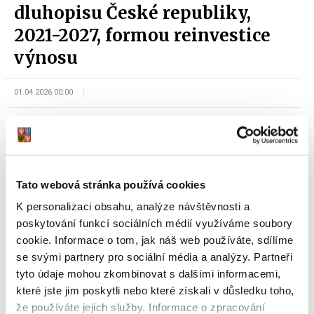
dluhopisu České republiky,
2021-2027, formou reinvestice
výnosu
01.04.2026 00:00
odbor Řízení státního dluhu a finančního majetku
Tato webová stránka používá cookies
K personalizaci obsahu, analýze návštěvnosti a
poskytování funkcí sociálních médií využíváme soubory
cookie. Informace o tom, jak náš web používáte, sdílíme
Dokumenty ke stažení
se svými partnery pro sociální média a analýzy. Partneři
tyto údaje mohou zkombinovat s dalšími informacemi,
které jste jim poskytli nebo které získali v důsledku toho,
Oznámení Ministerstva financí o
že používáte jejich služby. Informace o zpracování