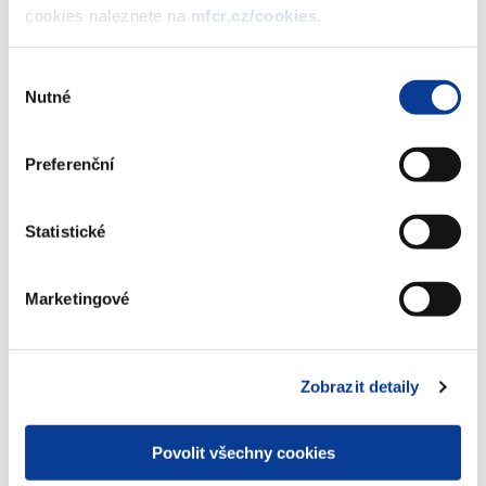
vydání 6. tranše PROTI-INFLAČNÍHO
cookies naleznete na
mfcr.cz/cookies
.
státního dluhopisu České republiky,
2021-2027, formou reinvestice výnosu
Výběr
(354 kB)
Nutné
souhlasu
Preferenční
Stáhnout vybrané (
0
)
Statistické
Stáhnout vše
Marketingové
Zobrazeno
183 ×
Doporučeno
42 ×
Zobrazit detaily
Povolit všechny cookies
Ministerstvo financí ČR