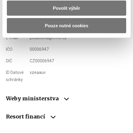
Povolit výběr
Adresa
Letenská 15, 118 10 Praha
Pouze nutné cookies
Telefon
+420 257 041 111
E-mail
podatelna@mfcr.cz
IČO
00006947
DIČ
CZ00006947
ID Datové
xzeaauv
schránky
Weby ministerstva
Resort financí