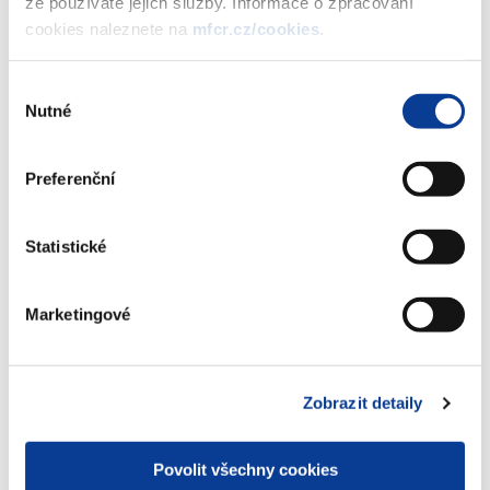
že používáte jejich služby. Informace o zpracování
vydání 6. tranše REINVESTIČNÍHO
cookies naleznete na
mfcr.cz/cookies
.
státního dluhopisu České republiky,
2020-2026 IV, formou reinvestice
výnosu
Výběr
(350 kB)
Nutné
souhlasu
Preferenční
Stáhnout vybrané (
0
)
Statistické
Stáhnout vše
Marketingové
Zobrazit detaily
Zobrazeno
12 ×
Doporučeno
43 ×
Povolit všechny cookies