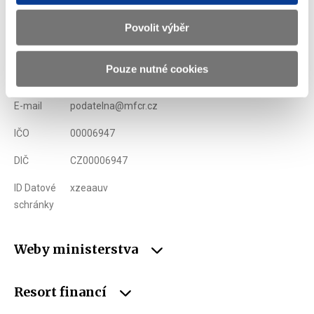
Ministerstvo financí ČR
Povolit výběr
Adresa
Letenská 15, 118 10 Praha
Pouze nutné cookies
Telefon
+420 257 041 111
E-mail
podatelna@mfcr.cz
IČO
00006947
DIČ
CZ00006947
ID Datové
xzeaauv
schránky
Weby ministerstva
Resort financí