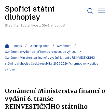
Spořicí státní
Zobrazit/skrýt
dluhopisy
search
bar
Stabilita, Spolehlivost, Důvěryhodnost
Domů
O dluhopisech
Oznámení
Oznámení o vydání tranší formou reinvestice výnosu
Oznámení Ministerstva financí o vydání 6. tranše REINVESTIČNÍHO
státního dluhopisu České republiky, 2020-2026 IV, formou reinvestice
výnosu
Oznámení Ministerstva financí o
vydání 6. tranše
REINVESTIČNÍHO státního