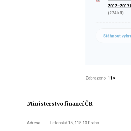
2012–2017 I
(274 kB)
Stáhnout vybr
Zobrazeno
11 ×
Ministerstvo financí ČR
Adresa
Letenská 15, 118 10 Praha