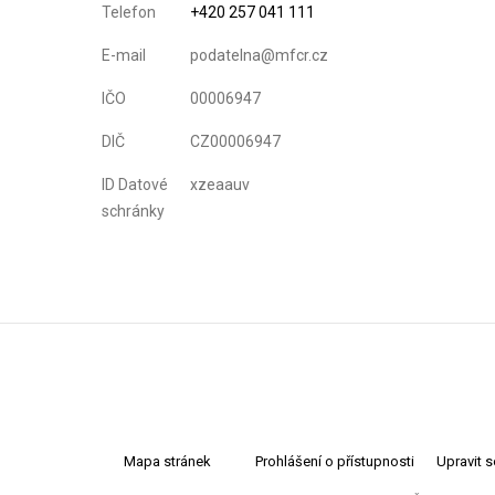
Telefon
+420 257 041 111
E-mail
podatelna@mfcr.cz
IČO
00006947
DIČ
CZ00006947
ID Datové
xzeaauv
schránky
Mapa stránek
Prohlášení o přístupnosti
Upravit 