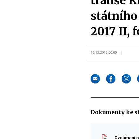
tranše 
státního
2017 II,
12.12.2016 00:00
Dokumenty ke s
Oznámení o 