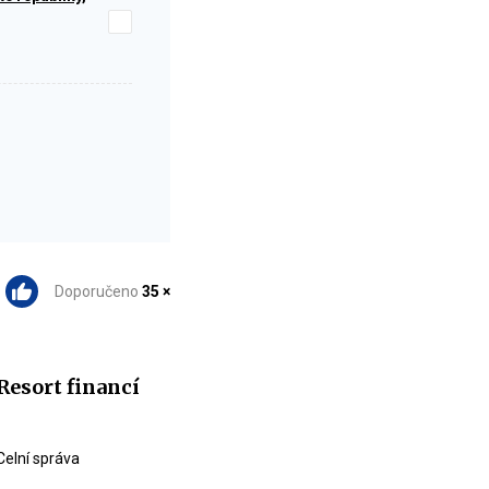
Doporučeno
35 ×
Resort financí
Celní správa