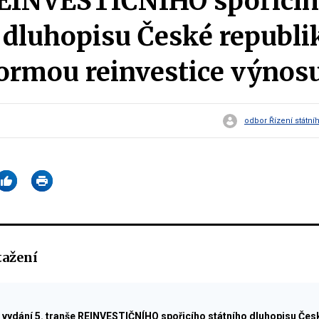
REINVESTIČNÍHO spořicí
 dluhopisu České republi
 formou reinvestice výnos
odbor Řízení státní
tažení
vydání 5. tranše REINVESTIČNÍHO spořicího státního dluhopisu Česk