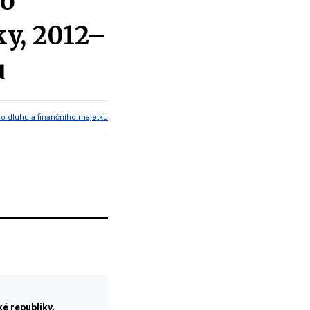
ho
ky, 2012–
u
ho dluhu a finančního majetku
é republiky,