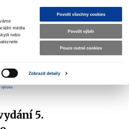
Povolit všechny cookies
žíváme
MAJETKOVÝ ÚČET
Vyhledat
ciální média
Povolit výběr
kytli nebo
naleznete
Pouze nutné cookies
pisy a oznámení
Kontakty
Zobrazit
submenu
Předpisy
a
Zobrazit detaily
oznámení
e výnosu
vydání 5.