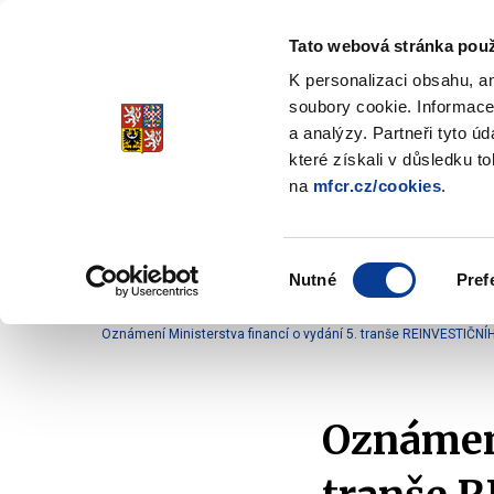
Tato webová stránka použ
Spořicí státní dluho
K personalizaci obsahu, a
Stabilita, Spolehlivost, Důvěr
soubory cookie. Informace
a analýzy. Partneři tyto ú
které získali v důsledku t
na
mfcr.cz/cookies
.
O dluhopisech
Jak invest
Zobrazit
submenu
O
Výběr
dluhopisech
Nutné
Pref
souhlasu
Domů
O dluhopisech
Oznámení
Oznámení 
Oznámení Ministerstva financí o vydání 5. tranše REINVESTIČNÍH
Oznámení