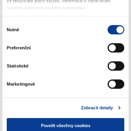
že používáte jejich služby. Informace o zpracování
vydání 5. tranše PROTI-INFLAČNÍHO
cookies naleznete na
mfcr.cz/cookies
.
státního dluhopisu České republiky,
2021-2027 III, formou reinvestice
výnosu
Výběr
(350 kB)
Nutné
souhlasu
Preferenční
Stáhnout vybrané (
0
)
Statistické
Stáhnout vše
Marketingové
Zobrazit detaily
Zobrazeno
28 ×
Doporučeno
43 ×
Povolit všechny cookies