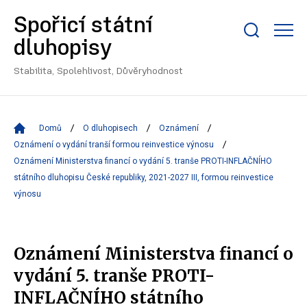
Spořicí státní
Zobrazit/skrýt
dluhopisy
search
bar
Stabilita, Spolehlivost, Důvěryhodnost
Domů
O dluhopisech
Oznámení
Oznámení o vydání tranší formou reinvestice výnosu
Oznámení Ministerstva financí o vydání 5. tranše PROTI-INFLAČNÍHO
státního dluhopisu České republiky, 2021-2027 III, formou reinvestice
výnosu
Oznámení Ministerstva financí o
vydání 5. tranše PROTI-
INFLAČNÍHO státního