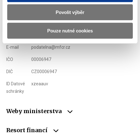
Ministerstvo financí ČR
Povolit výběr
Adresa
Letenská 15, 118 10 Praha
Pouze nutné cookies
Telefon
+420 257 041 111
E-mail
podatelna@mfcr.cz
IČO
00006947
DIČ
CZ00006947
ID Datové
xzeaauv
schránky
Weby ministerstva
Resort financí