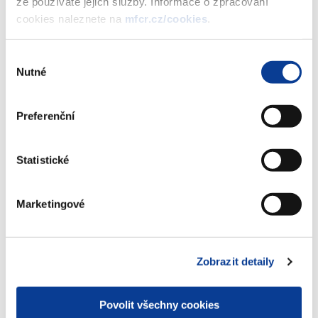
že používáte jejich služby. Informace o zpracování
vydání 5. tranše REINVESTIČNÍHO
cookies naleznete na
mfcr.cz/cookies
.
státního dluhopisu České republiky,
2020-2026 V, formou reinvestice
výnosu
Výběr
(357 kB)
Nutné
souhlasu
Preferenční
Stáhnout vybrané (
0
)
Statistické
Stáhnout vše
Marketingové
Zobrazit detaily
Zobrazeno
8 ×
Doporučeno
36 ×
Povolit všechny cookies