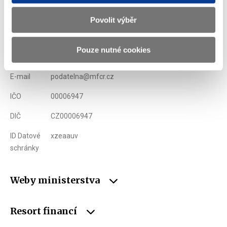
Ministerstvo financí ČR
Povolit výběr
Adresa
Letenská 15, 118 10 Praha
Pouze nutné cookies
Telefon
+420 257 041 111
E-mail
podatelna@mfcr.cz
IČO
00006947
DIČ
CZ00006947
ID Datové
xzeaauv
schránky
Weby ministerstva
Resort financí