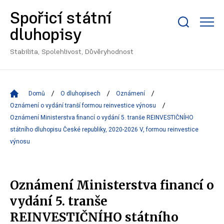
Spořicí státní
Zobrazit/skrýt
dluhopisy
search
bar
Stabilita, Spolehlivost, Důvěryhodnost
Domů
O dluhopisech
Oznámení
Oznámení o vydání tranší formou reinvestice výnosu
Oznámení Ministerstva financí o vydání 5. tranše REINVESTIČNÍHO
státního dluhopisu České republiky, 2020-2026 V, formou reinvestice
výnosu
Oznámení Ministerstva financí o
vydání 5. tranše
REINVESTIČNÍHO státního