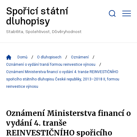
Spořicí státní
Zobrazit/skrýt
dluhopisy
search
bar
Stabilita, Spolehlivost, Důvěryhodnost
Domů
O dluhopisech
Oznámení
Oznámení o vydání tranší formou reinvestice výnosu
Oznámení Ministerstva financí o vydání 4. tranše REINVESTIČNÍHO
spořicího státního dluhopisu České republiky, 2013–2018 II, formou
reinvestice výnosu
Oznámení Ministerstva financí o
vydání 4. tranše
REINVESTIČNÍHO spořicího