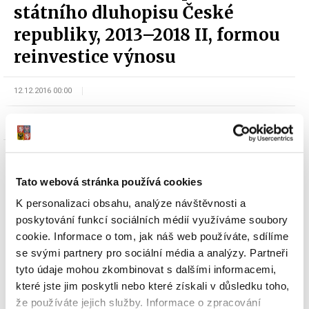
státního dluhopisu České
republiky, 2013–2018 II, formou
reinvestice výnosu
12.12.2016 00:00
odbor Řízení státního dluhu a finančního majetku
Tato webová stránka používá cookies
K personalizaci obsahu, analýze návštěvnosti a
poskytování funkcí sociálních médií využíváme soubory
cookie. Informace o tom, jak náš web používáte, sdílíme
Dokumenty ke stažení
se svými partnery pro sociální média a analýzy. Partneři
tyto údaje mohou zkombinovat s dalšími informacemi,
které jste jim poskytli nebo které získali v důsledku toho,
Oznámení o vydání 4. tranše
že používáte jejich služby. Informace o zpracování