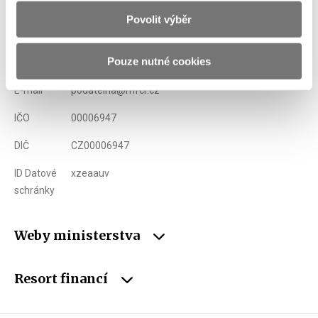
Povolit výběr
Adresa
Letenská 15, 118 10 Praha
Pouze nutné cookies
Telefon
+420 257 041 111
E-mail
podatelna@mfcr.cz
IČO
00006947
DIČ
CZ00006947
ID Datové
xzeaauv
schránky
Weby ministerstva
Resort financí