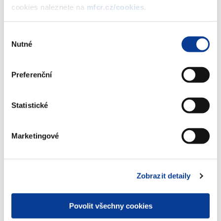
REINVESTIČNÍHO spořicího státního
cookies naleznete na
mfcr.cz/cookies
.
dluhopisu České republiky, 2013–2018
II, formou reinvestice výnosu.
Výběr
(276 kB)
Nutné
souhlasu
Preferenční
Stáhnout vybrané (
0
)
Statistické
Stáhnout vše
Marketingové
Zobrazeno
7 ×
Doporučeno
36 ×
Zobrazit detaily
Povolit všechny cookies
Ministerstvo financí ČR