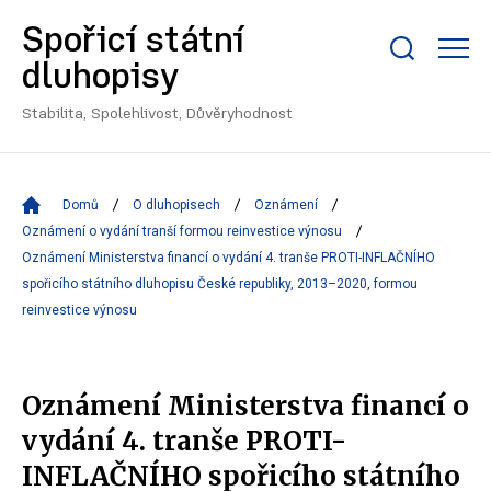
Spořicí státní
Zobrazit/skrýt
dluhopisy
search
bar
Stabilita, Spolehlivost, Důvěryhodnost
Domů
O dluhopisech
Oznámení
Oznámení o vydání tranší formou reinvestice výnosu
Oznámení Ministerstva financí o vydání 4. tranše PROTI-INFLAČNÍHO
spořicího státního dluhopisu České republiky, 2013–2020, formou
reinvestice výnosu
Oznámení Ministerstva financí o
vydání 4. tranše PROTI-
INFLAČNÍHO spořicího státního