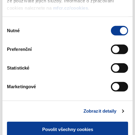
že používáte jejich služby. Informace o zpracování
vydání 4. tranše PROTI-INFLAČNÍHO
cookies naleznete na
mfcr.cz/cookies
.
spořicího státního dluhopisu České
republiky, 2013–2020, formou
reinvestice výnosu
Výběr
(276 kB)
Nutné
souhlasu
Preferenční
Stáhnout vybrané (
0
)
Statistické
Stáhnout vše
Marketingové
Zobrazit detaily
Zobrazeno
9 ×
Doporučeno
38 ×
Povolit všechny cookies