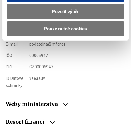
Ministerstvo financí ČR
Povolit výběr
Adresa
Letenská 15, 118 10 Praha
Pouze nutné cookies
Telefon
+420 257 041 111
E-mail
podatelna@mfcr.cz
IČO
00006947
DIČ
CZ00006947
ID Datové
xzeaauv
schránky
Weby ministerstva
Resort financí