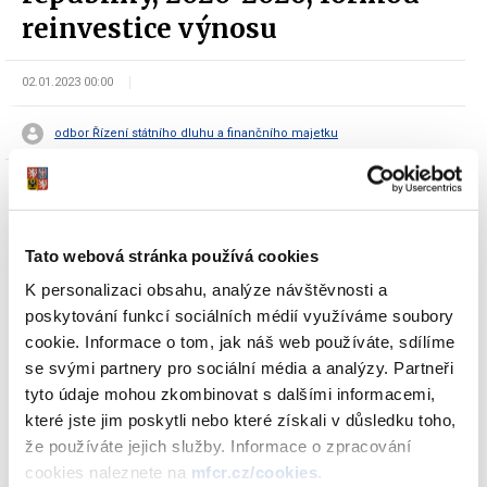
reinvestice výnosu
02.01.2023 00:00
odbor Řízení státního dluhu a finančního majetku
Tato webová stránka používá cookies
K personalizaci obsahu, analýze návštěvnosti a
Dokumenty ke stažení
poskytování funkcí sociálních médií využíváme soubory
cookie. Informace o tom, jak náš web používáte, sdílíme
se svými partnery pro sociální média a analýzy. Partneři
tyto údaje mohou zkombinovat s dalšími informacemi,
Oznámení Ministerstva financí o
které jste jim poskytli nebo které získali v důsledku toho,
vydání 4. tranše FIXNÍHO státního
že používáte jejich služby. Informace o zpracování
dluhopisu České republiky, 2020-2026,
cookies naleznete na
mfcr.cz/cookies
.
formou reinvestice výnosu