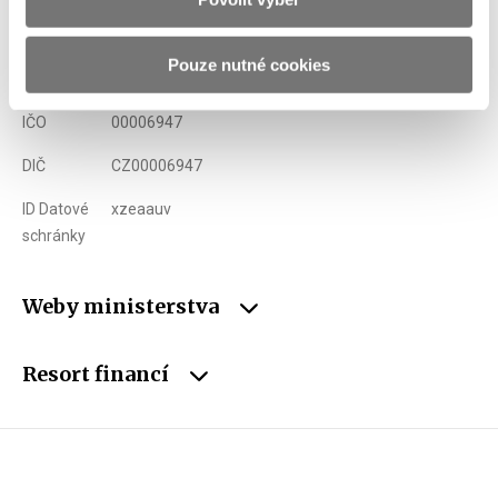
Telefon
+420 257 041 111
Pouze nutné cookies
E-mail
podatelna@mfcr.cz
IČO
00006947
DIČ
CZ00006947
ID Datové
xzeaauv
schránky
Weby ministerstva
Resort financí