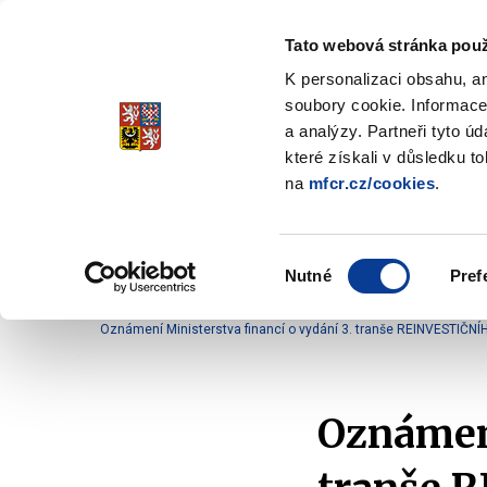
Tato webová stránka použ
Spořicí státní dluho
K personalizaci obsahu, a
Stabilita, Spolehlivost, Důvěr
soubory cookie. Informace
a analýzy. Partneři tyto ú
které získali v důsledku t
na
mfcr.cz/cookies
.
O dluhopisech
Jak invest
Zobrazit
submenu
O
Výběr
dluhopisech
Nutné
Pref
souhlasu
Domů
O dluhopisech
Oznámení
Oznámení 
Oznámení Ministerstva financí o vydání 3. tranše REINVESTIČNÍH
Oznámení