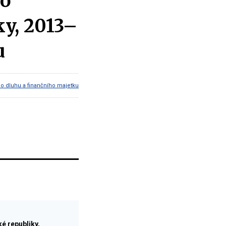
ho
ky, 2013–
u
ho dluhu a finančního majetku
é republiky,