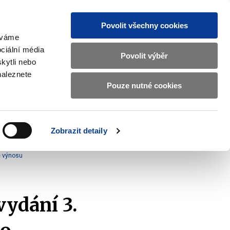
Povolit všechny cookies
žíváme
MAJETKOVÝ ÚČET
Vyhledat
ciální média
Povolit výběr
kytli nebo
naleznete
Pouze nutné cookies
pisy a oznámení
Kontakty
Zobrazit
submenu
Předpisy
a
Zobrazit detaily
oznámení
e výnosu
vydání 3.