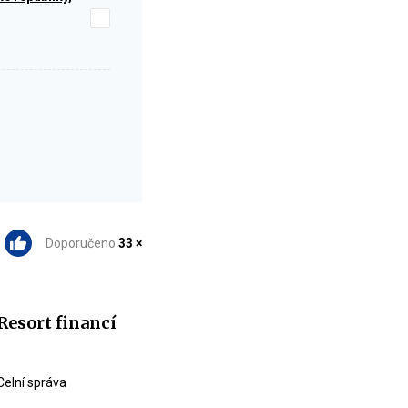
Doporučeno
33 ×
Resort financí
Celní správa