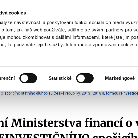
ívá cookies
pisy
nalýze návštěvnosti a poskytování funkcí sociálních médií vyu
yhodnost
 o tom, jak náš web používáte, sdílíme se svými partnery pro so
Pohybujte
daje mohou zkombinovat s dalšími informacemi, které jste jim pos
oho, že používáte jejich služby. Informace o zpracování cookies 
šipkami
nahoru
ovat
Užitečné
Před
a
Zobrazit
Zobrazit
submenu
submenu
dolů
Jak
Užitečné
investovat
erenční
Statistické
Marketingové
pro
o vydání tranší formou reinvestice výnosu
výběr
O spořicího státního dluhopisu České republiky, 2013–2018 II, formou reinvestic
našeptaných
položek
 Ministerstva financí o 