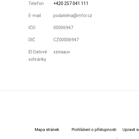
Telefon
+420 257 041 111
E-mail
podatelna@mfcr.cz
IČO
00006947
DIČ
CZ00006947
ID Datové
xzeaauv
schránky
Mapa stránek
Prohlášení o přístupnosti
Upravit 