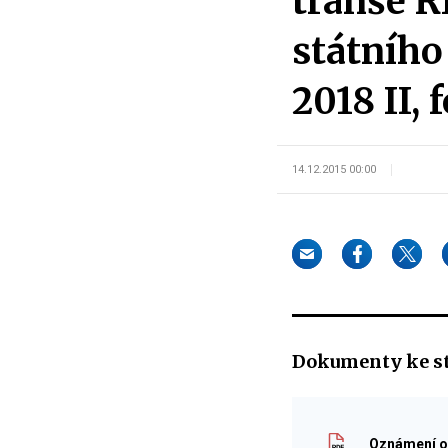
tranše 
státního
2018 II,
14.12.2015 00:00
Dokumenty ke s
Oznámení o 