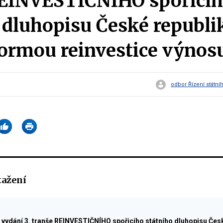
REINVESTIČNÍHO spořicí
 dluhopisu České republi
 formou reinvestice výnos
odbor Řízení státní
tažení
vydání 3. tranše REINVESTIČNÍHO spořicího státního dluhopisu Česk