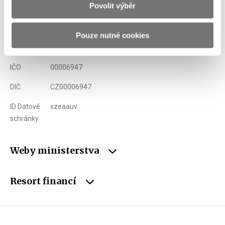
Povolit výběr
Adresa
Letenská 15, 118 10 Praha
Telefon
+420 257 041 111
Pouze nutné cookies
E-mail
podatelna@mfcr.cz
IČO
00006947
DIČ
CZ00006947
ID Datové
xzeaauv
schránky
Weby ministerstva
Resort financí