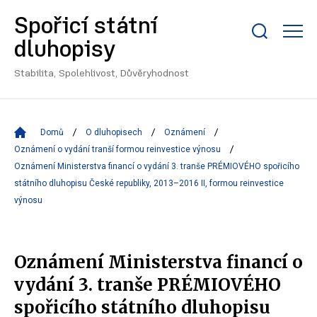
Spořicí státní
Zobrazit/skrýt
dluhopisy
search
bar
Stabilita, Spolehlivost, Důvěryhodnost
Domů
O dluhopisech
Oznámení
Oznámení o vydání tranší formou reinvestice výnosu
Oznámení Ministerstva financí o vydání 3. tranše PRÉMIOVÉHO spořicího
státního dluhopisu České republiky, 2013–2016 II, formou reinvestice
výnosu
Oznámení Ministerstva financí o
vydání 3. tranše PRÉMIOVÉHO
spořicího státního dluhopisu