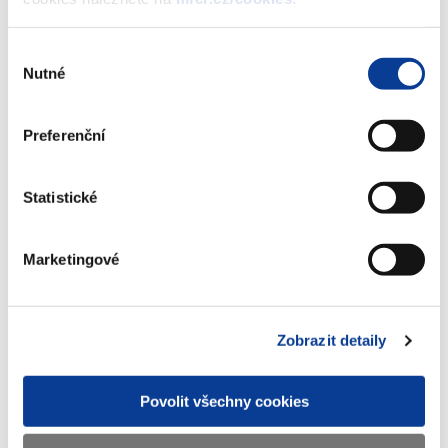
II, formou reinvestice výnosu
(273 kB)
Výběr
Nutné
souhlasu
Stáhnout vybrané (
0
)
Preferenční
Stáhnout vše
Statistické
Marketingové
Zobrazeno
10 ×
Doporučeno
33 ×
Zobrazit detaily
Povolit všechny cookies
Ministerstvo financí ČR