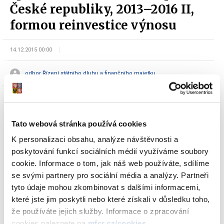
České republiky, 2013–2016 II,
formou reinvestice výnosu
14.12.2015 00:00
odbor Řízení státního dluhu a finančního majetku
Tato webová stránka používá cookies
K personalizaci obsahu, analýze návštěvnosti a
poskytování funkcí sociálních médií využíváme soubory
Dokumenty ke stažení
cookie. Informace o tom, jak náš web používáte, sdílíme
se svými partnery pro sociální média a analýzy. Partneři
tyto údaje mohou zkombinovat s dalšími informacemi,
Oznámení o vydání 3. tranše
které jste jim poskytli nebo které získali v důsledku toho,
PRÉMIOVÉHO spořicího státního
že používáte jejich služby. Informace o zpracování
dluhopisu České republiky, 2013–2016
cookies naleznete na
mfcr.cz/cookies
.