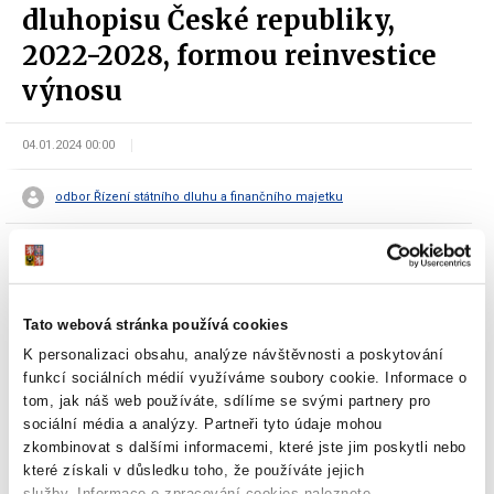
dluhopisu České republiky,
2022-2028, formou reinvestice
výnosu
04.01.2024 00:00
odbor Řízení státního dluhu a finančního majetku
Tato webová stránka používá cookies
K personalizaci obsahu, analýze návštěvnosti a poskytování
Dokumenty ke stažení
funkcí sociálních médií využíváme soubory cookie. Informace o
tom, jak náš web používáte, sdílíme se svými partnery pro
sociální média a analýzy. Partneři tyto údaje mohou
zkombinovat s dalšími informacemi, které jste jim poskytli nebo
které získali v důsledku toho, že používáte jejich
Oznámení Ministerstva financí o
služby. Informace o zpracování cookies naleznete