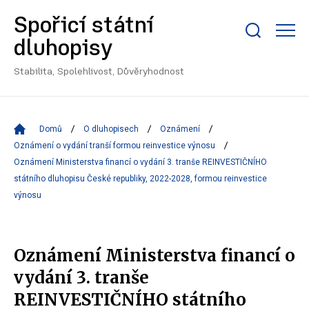
Spořicí státní
Zobrazit/skrýt
dluhopisy
search
bar
Stabilita, Spolehlivost, Důvěryhodnost
Domů
O dluhopisech
Oznámení
Oznámení o vydání tranší formou reinvestice výnosu
Oznámení Ministerstva financí o vydání 3. tranše REINVESTIČNÍHO
státního dluhopisu České republiky, 2022-2028, formou reinvestice
výnosu
Oznámení Ministerstva financí o
vydání 3. tranše
REINVESTIČNÍHO státního