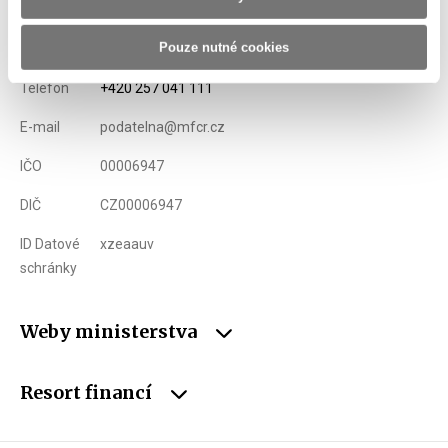
Pouze nutné cookies
Adresa
Letenská 15, 118 10 Praha
Telefon
+420 257 041 111
E-mail
podatelna@mfcr.cz
IČO
00006947
DIČ
CZ00006947
ID Datové
xzeaauv
schránky
Weby ministerstva
Resort financí