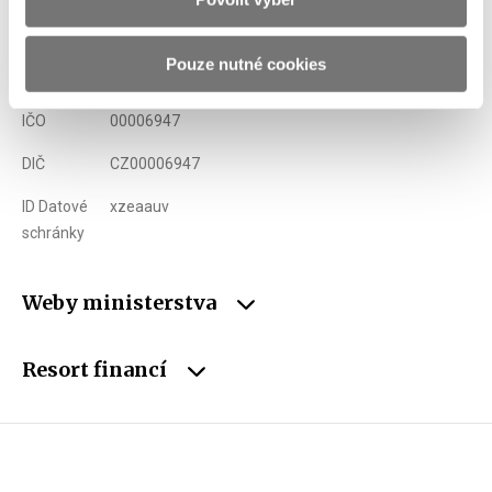
Telefon
+420 257 041 111
Pouze nutné cookies
E-mail
podatelna@mfcr.cz
IČO
00006947
DIČ
CZ00006947
ID Datové
xzeaauv
schránky
Weby ministerstva
Resort financí