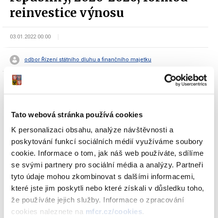
reinvestice výnosu
03.01.2022 00:00
odbor Řízení státního dluhu a finančního majetku
Tato webová stránka používá cookies
K personalizaci obsahu, analýze návštěvnosti a
Dokumenty ke stažení
poskytování funkcí sociálních médií využíváme soubory
cookie. Informace o tom, jak náš web používáte, sdílíme
se svými partnery pro sociální média a analýzy. Partneři
tyto údaje mohou zkombinovat s dalšími informacemi,
Oznámení Ministerstva financí o
které jste jim poskytli nebo které získali v důsledku toho,
vydání 3. tranše FIXNÍHO státního
že používáte jejich služby. Informace o zpracování
dluhopisu České republiky, 2020-2026,
cookies naleznete na
mfcr.cz/cookies
.
formou reinvestice výnosu