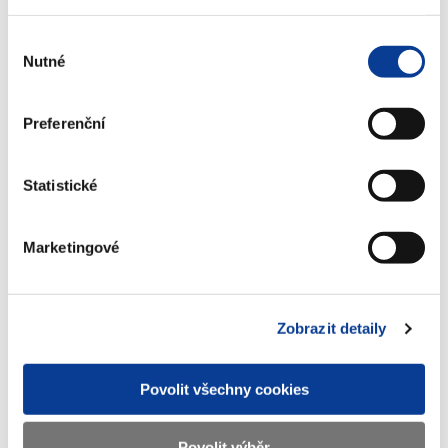
(387 kB)
Výběr
Nutné
souhlasu
Stáhnout vybrané (
0
)
Preferenční
Stáhnout vše
Statistické
Marketingové
Zobrazeno
12 ×
Doporučeno
32 ×
Zobrazit detaily
Ministerstvo financí ČR
Povolit všechny cookies
Adresa
Letenská 15, 118 10 Praha
Povolit výběr