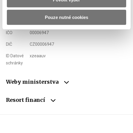
Telefon
+420 257 041 111
Pouze nutné cookies
E-mail
podatelna@mfcr.cz
IČO
00006947
DIČ
CZ00006947
ID Datové
xzeaauv
schránky
Weby ministerstva
Resort financí