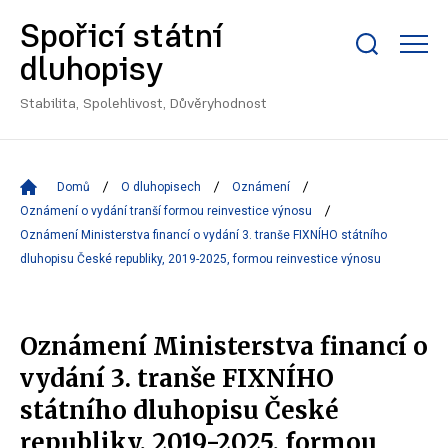
Spořicí státní
Zobrazit/skrýt
dluhopisy
search
bar
Stabilita, Spolehlivost, Důvěryhodnost
Domů
O dluhopisech
Oznámení
Oznámení o vydání tranší formou reinvestice výnosu
Oznámení Ministerstva financí o vydání 3. tranše FIXNÍHO státního
dluhopisu České republiky, 2019-2025, formou reinvestice výnosu
Oznámení Ministerstva financí o
vydání 3. tranše FIXNÍHO
státního dluhopisu České
republiky, 2019-2025, formou