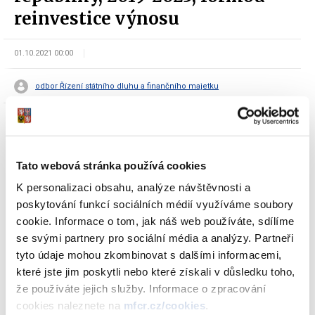
reinvestice výnosu
01.10.2021 00:00
odbor Řízení státního dluhu a finančního majetku
Tato webová stránka používá cookies
K personalizaci obsahu, analýze návštěvnosti a
Dokumenty ke stažení
poskytování funkcí sociálních médií využíváme soubory
cookie. Informace o tom, jak náš web používáte, sdílíme
se svými partnery pro sociální média a analýzy. Partneři
tyto údaje mohou zkombinovat s dalšími informacemi,
Oznámení Ministerstva financí o
které jste jim poskytli nebo které získali v důsledku toho,
vydání 3. tranše FIXNÍHO státního
že používáte jejich služby. Informace o zpracování
dluhopisu České republiky, 2019-2025,
cookies naleznete na
mfcr.cz/cookies
.
formou reinvestice výnosu