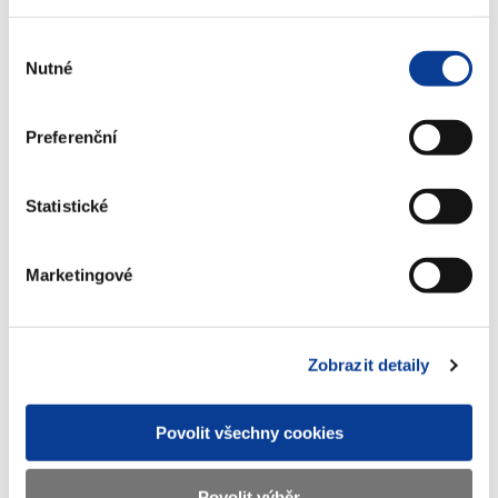
(383 kB)
Výběr
Nutné
souhlasu
Stáhnout vybrané (
0
)
Preferenční
Stáhnout vše
Statistické
Marketingové
Zobrazeno
11 ×
Doporučeno
45 ×
Zobrazit detaily
Ministerstvo financí ČR
Povolit všechny cookies
Adresa
Letenská 15, 118 10 Praha
Povolit výběr