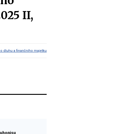
ího
025 II,
ho dluhu a finančního majetku
luhopisu