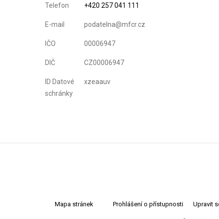
Telefon
+420 257 041 111
E-mail
podatelna@mfcr.cz
IČO
00006947
DIČ
CZ00006947
ID Datové
xzeaauv
schránky
Mapa stránek
Prohlášení o přístupnosti
Upravit 