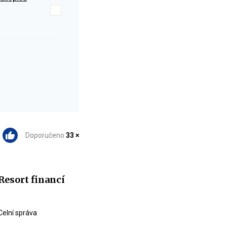
Doporučeno
33 ×
Resort financí
Celní správa