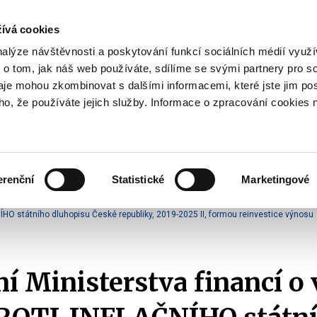
ívá cookies
pisy
nalýze návštěvnosti a poskytování funkcí sociálních médií vyu
yhodnost
 o tom, jak náš web používáte, sdílíme se svými partnery pro so
Pohybujte
daje mohou zkombinovat s dalšími informacemi, které jste jim pos
oho, že používáte jejich služby. Informace o zpracování cookies 
šipkami
nahoru
ovat
Užitečné
Před
a
Zobrazit
Zobrazit
submenu
submenu
dolů
Jak
Užitečné
investovat
erenční
Statistické
Marketingové
pro
o vydání tranší formou reinvestice výnosu
výběr
ÍHO státního dluhopisu České republiky, 2019-2025 II, formou reinvestice výnosu
našeptaných
položek
 Ministerstva financí o 