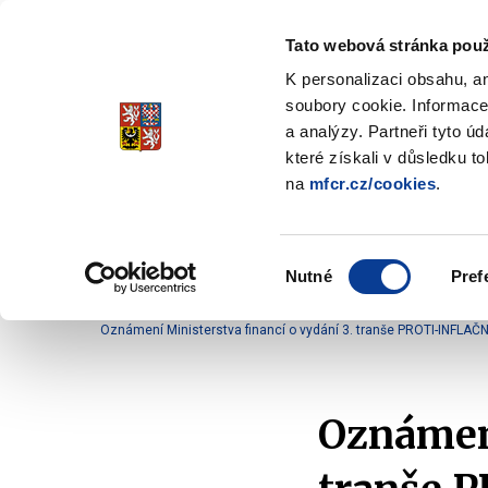
Tato webová stránka použ
Spořicí státní dluho
K personalizaci obsahu, a
Stabilita, Spolehlivost, Důvěr
soubory cookie. Informace
a analýzy. Partneři tyto ú
které získali v důsledku t
na
mfcr.cz/cookies
.
O dluhopisech
Jak invest
Zobrazit
submenu
O
Výběr
dluhopisech
Nutné
Pref
souhlasu
Domů
O dluhopisech
Oznámení
Oznámení 
Oznámení Ministerstva financí o vydání 3. tranše PROTI-INFLAČN
Oznámení