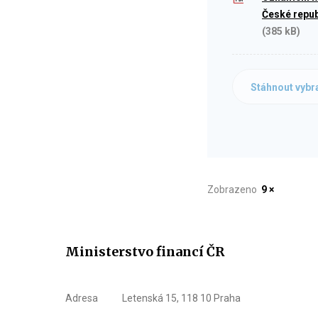
České repub
(385 kB)
Stáhnout vybr
Zobrazeno
9 ×
Ministerstvo financí ČR
Adresa
Letenská 15, 118 10 Praha