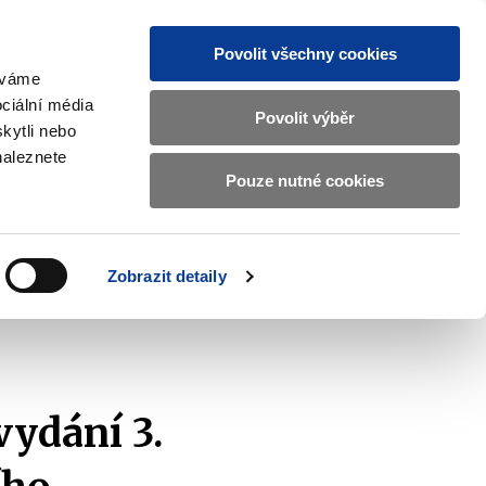
Povolit všechny cookies
žíváme
MAJETKOVÝ ÚČET
Vyhledat
ciální média
Povolit výběr
kytli nebo
naleznete
Pouze nutné cookies
pisy a oznámení
Kontakty
Zobrazit
submenu
Předpisy
a
Zobrazit detaily
oznámení
vydání 3.