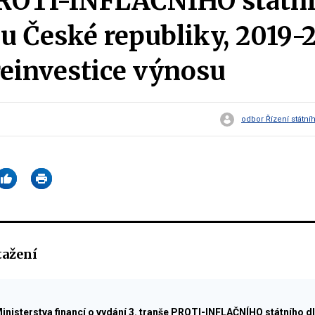
PROTI-INFLAČNÍHO státn
u České republiky, 2019-2
einvestice výnosu
odbor Řízení státní
tažení
nisterstva financí o vydání 3. tranše PROTI-INFLAČNÍHO státního d