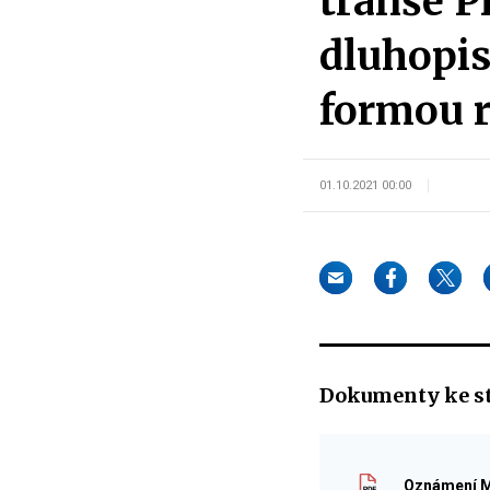
tranše 
dluhopis
formou r
01.10.2021 00:00
Dokumenty ke s
Oznámení Mi