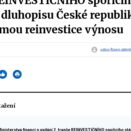
REINVESTIČNÍHO spořicí
 dluhopisu České republi
rmou reinvestice výnosu
odbor Řízení státní
tažení
nisterstva financí o vydání 2. tranše REINVESTIČNÍHO spořicího stá