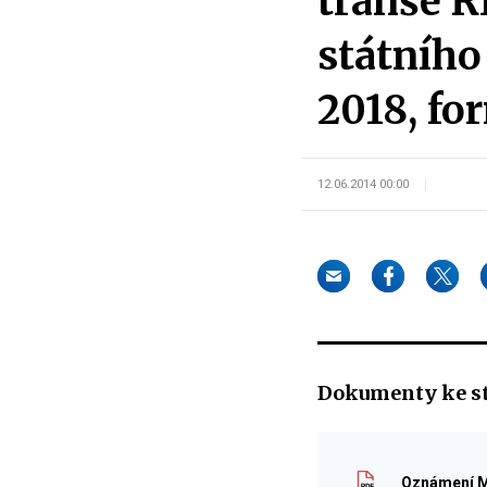
tranše 
státního
2018, fo
12.06.2014 00:00
Dokumenty ke s
Oznámení Mi