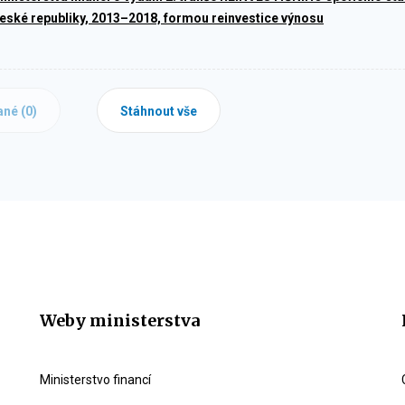
eské republiky, 2013–2018, formou reinvestice výnosu
ané (
0
)
Stáhnout vše
Weby ministerstva
Ministerstvo financí