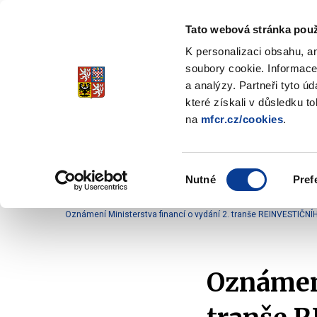
Tato webová stránka použ
Spořicí státní dluho
K personalizaci obsahu, a
Stabilita, Spolehlivost, Důvěr
soubory cookie. Informace
a analýzy. Partneři tyto ú
které získali v důsledku t
na
mfcr.cz/cookies
.
O dluhopisech
Jak invest
Zobrazit
submenu
O
Výběr
dluhopisech
Nutné
Pref
souhlasu
Domů
O dluhopisech
Oznámení
Oznámení 
Oznámení Ministerstva financí o vydání 2. tranše REINVESTIČNÍ
Oznámení