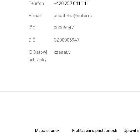
Telefon
+420 257 041 111
E-mail
podatelna@mfcr.cz
IČO
00006947
DIČ
CZ00006947
ID Datové
xzeaauv
schránky
Mapa stránek
Prohlášení o přístupnosti
Upravit 