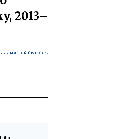
ho
ky, 2013–
ho dluhu a finančního majetku
tního