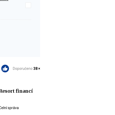
Doporučeno
38 ×
Resort financí
Celní správa