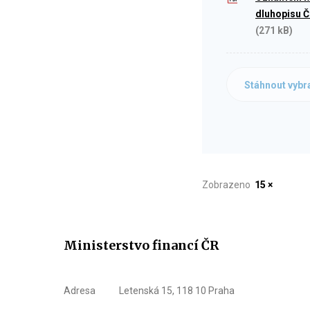
dluhopisu Č
(271 kB)
Stáhnout vybr
Zobrazeno
15 ×
Ministerstvo financí ČR
Adresa
Letenská 15, 118 10 Praha