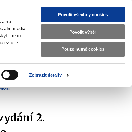
Povolit všechny cookies
žíváme
MAJETKOVÝ ÚČET
Vyhledat
ciální média
Povolit výběr
kytli nebo
naleznete
Pouze nutné cookies
pisy a oznámení
Kontakty
Zobrazit
submenu
Předpisy
a
Zobrazit detaily
oznámení
 výnosu
vydání 2.