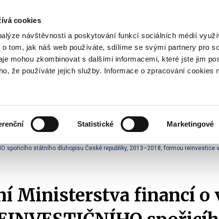
ívá cookies
pisy
nalýze návštěvnosti a poskytování funkcí sociálních médií vyu
yhodnost
 o tom, jak náš web používáte, sdílíme se svými partnery pro so
Pohybujte
daje mohou zkombinovat s dalšími informacemi, které jste jim pos
oho, že používáte jejich služby. Informace o zpracování cookies 
šipkami
nahoru
ovat
Užitečné
Před
a
Zobrazit
Zobrazit
submenu
submenu
dolů
Jak
Užitečné
investovat
erenční
Statistické
Marketingové
pro
o vydání tranší formou reinvestice výnosu
výběr
HO spořicího státního dluhopisu České republiky, 2013–2018, formou reinvestice
našeptaných
položek
 Ministerstva financí o 